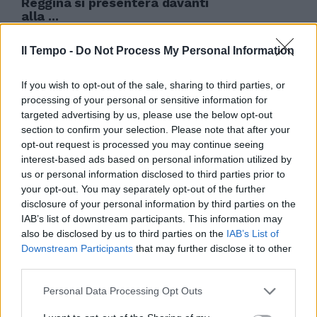
Reggina si presenterà davanti
alla ...
12/09/2006
Il Tempo -
Do Not Process My Personal Information
If you wish to opt-out of the sale, sharing to third parties, or
In nottata il nome del laterale
processing of your personal or sensitive information for
accostato al Real Si riflette su
targeted advertising by us, please use the below opt-out
Jimenez ma Lotito insiste e
section to confirm your selection. Please note that after your
cerca di piazzare Inzaghi,
opt-out request is processed you may continue seeing
corteggiato dalla Regginacome
interest-based ads based on personal information utilized by
Sereni. Cesar si è offerto ai
us or personal information disclosed to third parties prior to
biancocelesti
your opt-out. You may separately opt-out of the further
disclosure of your personal information by third parties on the
30/08/2006
IAB’s list of downstream participants. This information may
also be disclosed by us to third parties on the
IAB’s List of
Downstream Participants
that may further disclose it to other
third parties.
Fuori anche Udinese e Atalanta,
sconfitte da Arezzo e Triestina
Personal Data Processing Opt Outs
Ok Samp e Reggina
27/08/2006