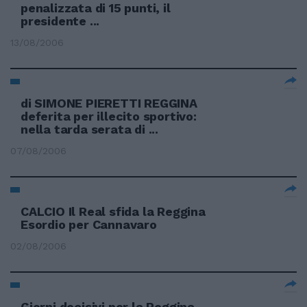
penalizzata di 15 punti, il
presidente ...
13/08/2006
di SIMONE PIERETTI REGGINA
deferita per illecito sportivo:
nella tarda serata di ...
07/08/2006
CALCIO Il Real sfida la Reggina
Esordio per Cannavaro
02/08/2006
Giorni decisivi per la Reggina