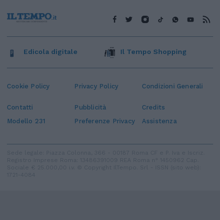
Edicola digitale
Il Tempo Shopping
Cookie Policy
Privacy Policy
Condizioni Generali
Contatti
Pubblicità
Credits
Modello 231
Preferenze Privacy
Assistenza
Sede legale: Piazza Colonna, 366 - 00187 Roma CF e P. Iva e Iscriz.
Registro Imprese Roma: 13486391009 REA Roma n° 1450962 Cap.
Sociale € 25.000,00 i.v. © Copyright IlTempo. Srl - ISSN (sito web):
1721-4084
TORNA SU