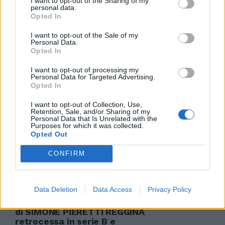
I want to opt-out of the Sharing of my
personal data.
Opted In
I want to opt-out of the Sale of my
Personal Data.
Calciopoli: nelle prossime ore
Opted In
verdetto della Corte Federale su
Reggina e Arezzo
I want to opt-out of processing my
Personal Data for Targeted Advertising.
25/08/2006
Opted In
I want to opt-out of Collection, Use,
Retention, Sale, and/or Sharing of my
Personal Data that Is Unrelated with the
di LUIGI SALOMONE LA CAF di
Purposes for which it was collected.
Artico sceglie la linea tracciata
Opted Out
dalla Corte Federalei: la Reggina
resta ...
CONFIRM
17/08/2006
Data Deletion
Data Access
Privacy Policy
di SIMONE PIERETTI REGGINA
retrocessa in serie B e