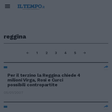
reggina
1
2
3
4
5
Per il terzino la Reggina chiede 4
milioni Virga, Rosi e Curci
possibili contropartite
05/01/2007