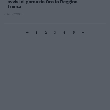
avvisi di garanzia Ora la Reggina
trema
20/07/2006
1
2
3
4
5