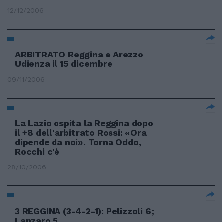
12/12/2006
ARBITRATO Reggina e Arezzo
Udienza il 15 dicembre
09/11/2006
La Lazio ospita la Reggina dopo
il +8 dell'arbitrato Rossi: «Ora
dipende da noi». Torna Oddo,
Rocchi c'è
28/10/2006
3 REGGINA (3-4-2-1): Pelizzoli 6;
Lanzaro 5.