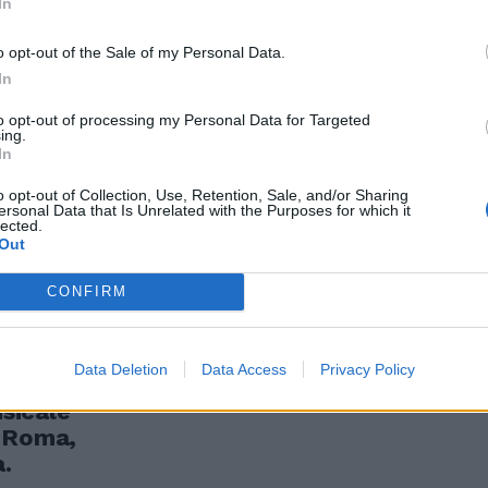
In
o opt-out of the Sale of my Personal Data.
ick trionfa
In
aso 931
bi: oltre i
to opt-out of processing my Personal Data for Targeted
ing.
 due settimane
In
tiene saldo
osto con 2
o opt-out of Collection, Use, Retention, Sale, and/or Sharing
ersonal Data that Is Unrelated with the Purposes for which it
un totale
lected.
Out
CONFIRM
ettimana
Data Deletion
Data Access
Privacy Policy
radizione una
sicale
a Roma,
à.