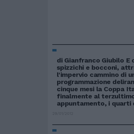
di Gianfranco Giubilo E c
spizzichi e bocconi, att
l'impervio cammino di u
programmazione deliran
cinque mesi la Coppa Ita
finalmente al terzultim
appuntamento, i quarti d
29/01/2012