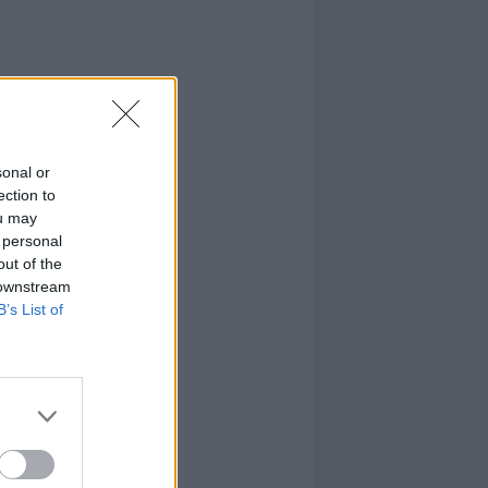
sonal or
ection to
ou may
 personal
out of the
 downstream
B’s List of