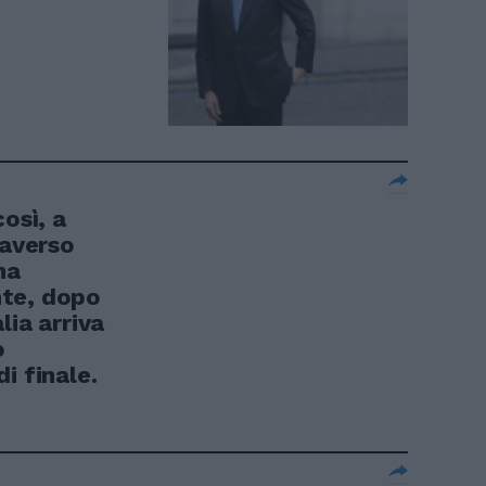
osì, a
raverso
na
te, dopo
lia arriva
o
i finale.