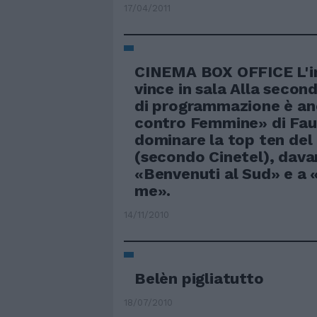
17/04/2011
CINEMA BOX OFFICE L'
vince in sala Alla secon
di programmazione è an
contro Femmine» di Faus
dominare la top ten del
(secondo Cinetel), dava
«Benvenuti al Sud» e a 
me».
14/11/2010
Belèn pigliatutto
18/07/2010