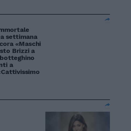
immortale
da settimana
cora «Maschi
to Brizzi a
 botteghino
nti a
«Cattivissimo