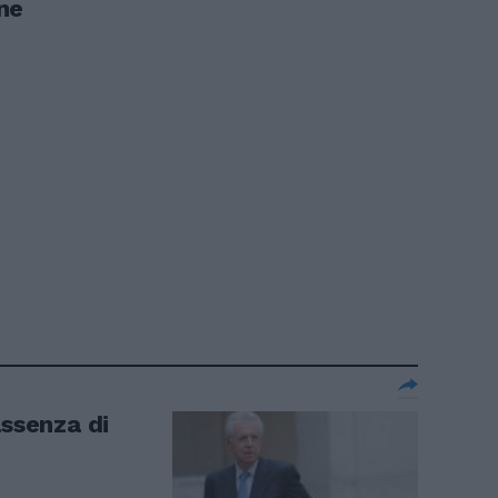
ne
assenza di