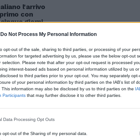
aliano l'arrivo
 primo con
 cinque giorni
-
Do Not Process My Personal Information
to opt-out of the sale, sharing to third parties, or processing of your per
formation for targeted advertising by us, please use the below opt-out s
r selection. Please note that after your opt-out request is processed y
 il Piano
eing interest-based ads based on personal information utilized by us or
 al Bilancio
disclosed to third parties prior to your opt-out. You may separately opt-
mico-
losure of your personal information by third parties on the IAB’s list of
. This information may also be disclosed by us to third parties on the
IA
zione, Stefano
Participants
that may further disclose it to other third parties.
n Commissione
erca,
presieduta da
l Data Processing Opt Outs
o opt-out of the Sharing of my personal data.