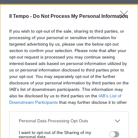
Il Tempo -
Do Not Process My Personal Information
Vertice in Prefettura Indagini:
lotta tra bande per le piazze di
If you wish to opt-out of the sale, sharing to third parties, or
spaccio 5C'è una lotta tra
piccole bande locali per
processing of your personal or sensitive information for
l'egemonia dello spaccio di
targeted advertising by us, please use the below opt-out
droga, diatribe in atto tra
section to confirm your selection. Please note that after your
pregiudicati di «scarso profilo
opt-out request is processed you may continue seeing
criminale» tra Tuscolano, Casili
interest-based ads based on personal information utilized by
us or personal information disclosed to third parties prior to
05/06/2011
your opt-out. You may separately opt-out of the further
disclosure of your personal information by third parties on the
IAB’s list of downstream participants. This information may
also be disclosed by us to third parties on the
IAB’s List of
Maurizio Ayò Definito dopo una
Downstream Participants
that may further disclose it to other
serie di esercitazioni anche con
third parties.
il supporto della Prefettura il
programma per accogliere a
Personal Data Processing Opt Outs
Carpineto Papa Benedetto XVI,
che vuole anche rendere onore
I want to opt-out of the Sharing of my
al pontificato di Papa Giocchino
personal data.