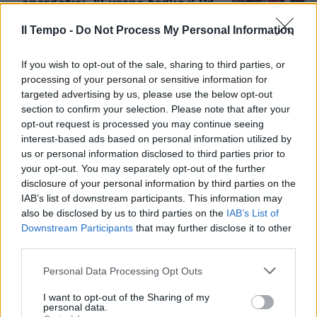
energetici, l'Europa taglia il Pil
all'Italia
Il Tempo -
Do Not Process My Personal Information
17/05/2022
If you wish to opt-out of the sale, sharing to third parties, or
CONCORRENZA SLEALE
processing of your personal or sensitive information for
targeted advertising by us, please use the below opt-out
Oltre tre milioni di fantasmi al
section to confirm your selection. Please note that after your
lavoro. L’indagine choc sul
opt-out request is processed you may continue seeing
sommerso in Italia: vale 203
interest-based ads based on personal information utilized by
miliardi
us or personal information disclosed to third parties prior to
07/05/2022
your opt-out. You may separately opt-out of the further
disclosure of your personal information by third parties on the
IAB’s list of downstream participants. This information may
CAUTO OTTIMISMO
also be disclosed by us to third parties on the
IAB’s List of
I dati sul Pil non spaventano
Downstream Participants
that may further disclose it to other
Brunetta: “L’economia italiana
third parties.
tiene, no ai catastrofismi”
Personal Data Processing Opt Outs
29/04/2022
I want to opt-out of the Sharing of my
personal data.
NON VA TUTTO BENE