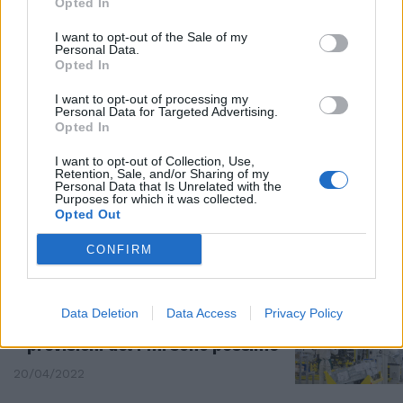
Opted In
"Ora doveva iniziare la ripresa"
I want to opt-out of the Sale of my
Pil e recessione, lo sconforto del
Personal Data.
governo nella frase del ministro
Opted In
Franco
I want to opt-out of processing my
29/04/2022
Personal Data for Targeted Advertising.
Opted In
ALLARME DA CONFCOMMERCIO
I want to opt-out of Collection, Use,
Retention, Sale, and/or Sharing of my
Guerra e bollette ammazzano il
Personal Data that Is Unrelated with the
Purposes for which it was collected.
Pil: l’inflazione sale. E le famiglie
Opted Out
spendono meno
28/04/2022
CONFIRM
CRISI UCRAINA
Data Deletion
Data Access
Privacy Policy
La guerra affonda l'Italia, le
previsioni del Fmi sono pessime
20/04/2022