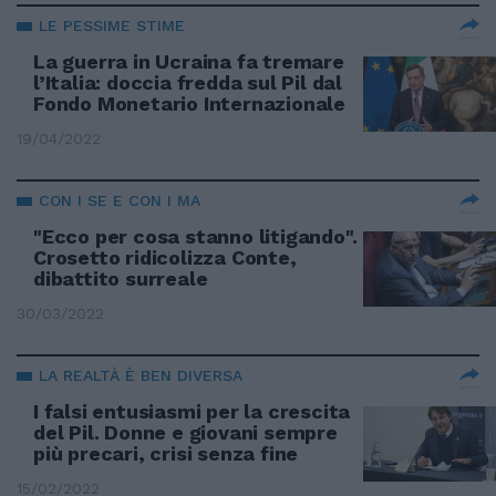
LE PESSIME STIME
La guerra in Ucraina fa tremare
l’Italia: doccia fredda sul Pil dal
Fondo Monetario Internazionale
19/04/2022
CON I SE E CON I MA
"Ecco per cosa stanno litigando".
Crosetto ridicolizza Conte,
dibattito surreale
30/03/2022
LA REALTÀ È BEN DIVERSA
I falsi entusiasmi per la crescita
del Pil. Donne e giovani sempre
più precari, crisi senza fine
15/02/2022