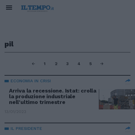
pil
1
2
3
4
5
ECONOMIA IN CRISI
Arriva la recessione. Istat: crolla
la produzione industriale
nell'ultimo trimestre
13/01/2023
IL PRESIDENTE