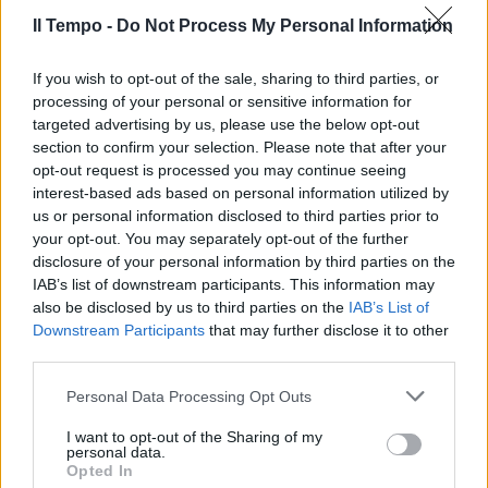
Il Tempo -
Do Not Process My Personal Information
di MARZIO LAGHI PIù pressione
fiscale e, quindi, consumi in calo.
If you wish to opt-out of the sale, sharing to third parties, or
18/10/2006
processing of your personal or sensitive information for
targeted advertising by us, please use the below opt-out
section to confirm your selection. Please note that after your
opt-out request is processed you may continue seeing
interest-based ads based on personal information utilized by
La pressione fiscale è diminuita
nel 2004 e 2005 In cinque anni di
us or personal information disclosed to third parties prior to
governo Cdl mai un aumento
your opt-out. You may separately opt-out of the further
disclosure of your personal information by third parties on the
15/10/2006
IAB’s list of downstream participants. This information may
also be disclosed by us to third parties on the
IAB’s List of
Downstream Participants
that may further disclose it to other
third parties.
Tassa di successione, arrivano le
modifiche
Personal Data Processing Opt Outs
14/10/2006
I want to opt-out of the Sharing of my
personal data.
Opted In