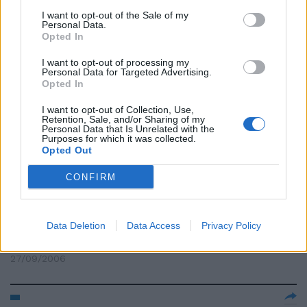
I want to opt-out of the Sale of my
ASSOCIAZIONE DORSO A Myrta
Personal Data.
Merlino il riconoscimento per la
Opted In
sessione giornalismo
I want to opt-out of processing my
05/10/2006
Personal Data for Targeted Advertising.
Opted In
I want to opt-out of Collection, Use,
Retention, Sale, and/or Sharing of my
Negli ultimi 3 anni la pressione
Personal Data that Is Unrelated with the
Purposes for which it was collected.
tributaria è cresciuta del 16%.
Opted Out
Nuovo salasso in arrivo
04/10/2006
CONFIRM
Data Deletion
Data Access
Privacy Policy
Sulla questione della Tav
27/09/2006