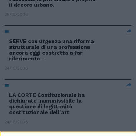
il decoro urbano.
25/10/2006
SERVE con urgenza una riforma
strutturale di una professione
ancora oggi costretta a far
riferimento ...
24/10/2006
LA CORTE Costituzionale ha
dichiarato inammissibile la
questione di legittimità
costituzionale dell'art.
24/10/2006