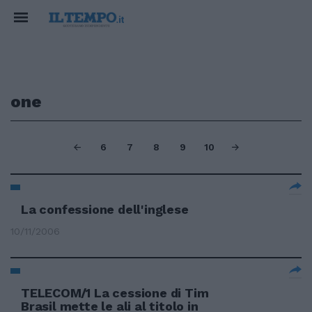
one
6
7
8
9
10
La confessione dell'inglese
10/11/2006
TELECOM/1 La cessione di Tim
Brasil mette le ali al titolo in