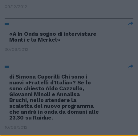
09/12/2012
«A In Onda sogno di intervistare
Monti e la Merkel»
30/06/2012
di Simona Caporilli Chi sono i
nuovi «Fratelli d'Italia»? Se lo
sono chiesto Aldo Cazzullo,
Giovanni Minoli e Annalisa
Bruchi, nello stendere la
scaletta del nuovo programma
che andrà in onda da domani alle
23.30 su Raidue.
10/06/2012