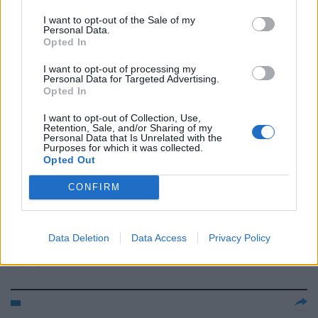
I want to opt-out of the Sale of my
Il processo è in corso ma via
Personal Data.
Poma va in onda
Opted In
04/12/2011
I want to opt-out of processing my
Personal Data for Targeted Advertising.
Opted In
I want to opt-out of Collection, Use,
Parte il "Servizio pubblico" di
Retention, Sale, and/or Sharing of my
Personal Data that Is Unrelated with the
Santoro
Purposes for which it was collected.
Opted Out
06/11/2011
CONFIRM
Sul Tamigi va in onda una
Data Deletion
Data Access
Privacy Policy
«classica» storica
27/03/2011