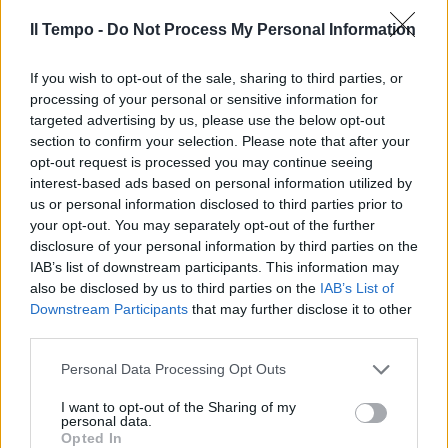
Il Tempo -
Do Not Process My Personal Information
Le puntate sul
calcioscommesse vanno in onda
If you wish to opt-out of the sale, sharing to third parties, or
soltanto sul web
processing of your personal or sensitive information for
targeted advertising by us, please use the below opt-out
03/06/2012
section to confirm your selection. Please note that after your
opt-out request is processed you may continue seeing
interest-based ads based on personal information utilized by
us or personal information disclosed to third parties prior to
Verdone dirige «Cenerentola» di
your opt-out. You may separately opt-out of the further
Rossini in onda a giugno su Rai 1
disclosure of your personal information by third parties on the
13/05/2012
IAB’s list of downstream participants. This information may
also be disclosed by us to third parties on the
IAB’s List of
Downstream Participants
that may further disclose it to other
third parties.
A Radio Padania va in onda la
delusione
Personal Data Processing Opt Outs
15/04/2012
I want to opt-out of the Sharing of my
personal data.
Opted In