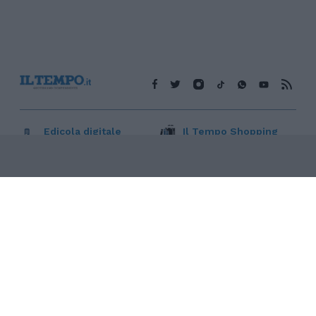
Edicola digitale
Il Tempo Shopping
Cookie Policy
Privacy Policy
Condizioni Generali
Contatti
Pubblicità
Credits
Modello 231
Preferenze Privacy
Assistenza
Sede legale: Piazza Colonna, 366 - 00187 Roma CF e P. Iva e
Iscriz. Registro Imprese Roma: 13486391009 REA Roma n°
1450962 Cap. Sociale € 25.000,00 i.v. © Copyright IlTempo. Srl -
ISSN (sito web): 1721-4084