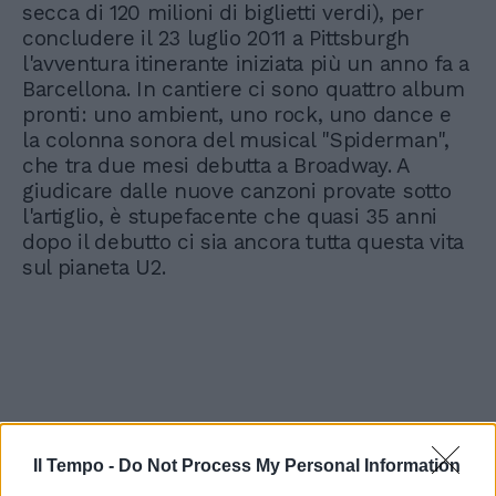
secca di 120 milioni di biglietti verdi), per
concludere il 23 luglio 2011 a Pittsburgh
l'avventura itinerante iniziata più un anno fa a
Barcellona. In cantiere ci sono quattro album
pronti: uno ambient, uno rock, uno dance e
la colonna sonora del musical "Spiderman",
che tra due mesi debutta a Broadway. A
giudicare dalle nuove canzoni provate sotto
l'artiglio, è stupefacente che quasi 35 anni
dopo il debutto ci sia ancora tutta questa vita
sul pianeta U2.
Il Tempo -
Do Not Process My Personal Information