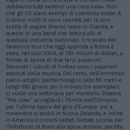
dobbiamo tutti sentirci una cosa sola». Non
che gli U2 siano esempi di coerenza totale. A
Dublino molti si sono risentiti per la loro
scelta di pagare (meno) tasse in Olanda, e
questo in una band che fattura più di
qualsiasi industria nazionale. Il ricavato del
faraonico tour che oggi approda a Roma è
stato, nel solo 2009, di 130 milioni di dollari, a
fronte di spese di due terzi superiori.
Secondo i calcoli di Forbes sono i paperoni
assoluti della musica. Del resto, dell'immenso
palco-artiglio ipertecnologico (alto 85 metri e
lungo 66) girano per il mondo tre esemplari:
ci vuole una settimana per montarlo. Stasera
"the claw" accoglierà i 75mila dell'Olimpico
per l'ultima tappa del giro d'Europa: poi a
novembre si andrà in Nuova Zelanda, e infine
in America (concerti saltati l'estate scorsa per
l'infortunio di Bono alla spina dorsale, perdita