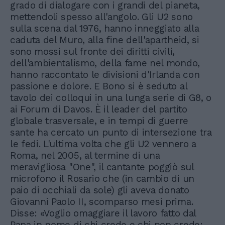
grado di dialogare con i grandi del pianeta,
mettendoli spesso all'angolo. Gli U2 sono
sulla scena dal 1976, hanno inneggiato alla
caduta del Muro, alla fine dell'apartheid, si
sono mossi sul fronte dei diritti civili,
dell'ambientalismo, della fame nel mondo,
hanno raccontato le divisioni d'Irlanda con
passione e dolore. E Bono si è seduto al
tavolo dei colloqui in una lunga serie di G8, o
ai Forum di Davos. È il leader del partito
globale trasversale, e in tempi di guerre
sante ha cercato un punto di intersezione tra
le fedi. L'ultima volta che gli U2 vennero a
Roma, nel 2005, al termine di una
meravigliosa "One", il cantante poggiò sul
microfono il Rosario che (in cambio di un
paio di occhiali da sole) gli aveva donato
Giovanni Paolo II, scomparso mesi prima.
Disse: «Voglio omaggiare il lavoro fatto dal
Papa in nome di chi crede e chi non crede: