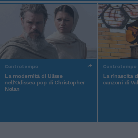
Controtempo
Controtempo
La modernità di Ulisse
La rinascita 
nell'Odissea pop di Christopher
canzoni di Va
Nolan