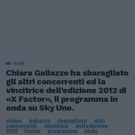
HOME
Chiara Galiazzo ha sbaragliato
gli altri concorrenti ed la
vincitrice dell'edizione 2012 di
«X Factor», il programma in
onda su Sky Uno.
chiara
galiazzo
sbaragliato
altri
concorrenti
vincitrice
delledizione
2012
factor
programma
onda