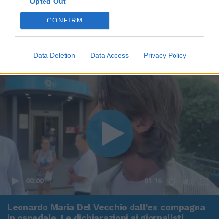
Opted Out
CONFIRM
Data Deletion
Data Access
Privacy Policy
00:00
01:16
Leonardo Maria Del Vecchio dall'ex compagna
in ospedale. Le dichiarazioni ai giornalisti