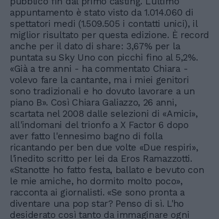
pubblico fin dal primo casting. L'ultimo
appuntamento è stato visto da 1.014.060 di
spettatori medi (1.509.505 i contatti unici), il
miglior risultato per questa edizione. È record
anche per il dato di share: 3,67% per la
puntata su Sky Uno con picchi fino al 5,2%.
«Già a tre anni - ha commentato Chiara -
volevo fare la cantante, ma i miei genitori
sono tradizionali e ho dovuto lavorare a un
piano B». Così Chiara Galiazzo, 26 anni,
scartata nel 2008 dalle selezioni di «Amici»,
all'indomani del trionfo a X Factor 6 dopo
aver fatto l'ennesimo bagno di folla
ricantando per ben due volte «Due respiri»,
l'inedito scritto per lei da Eros Ramazzotti.
«Stanotte ho fatto festa, ballato e bevuto con
le mie amiche, ho dormito molto poco»,
racconta ai giornalisti. «Se sono pronta a
diventare una pop star? Penso di sì. L'ho
desiderato così tanto da immaginare ogni