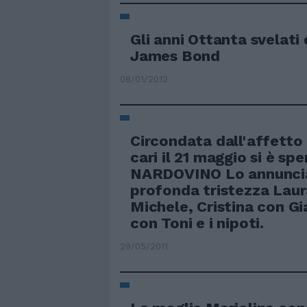
Gli anni Ottanta svelati 
James Bond
08/01/2012
Circondata dall'affetto d
cari il 21 maggio si è sp
NARDOVINO Lo annunci
profonda tristezza Lau
Michele, Cristina con Gi
con Toni e i nipoti.
29/05/2011