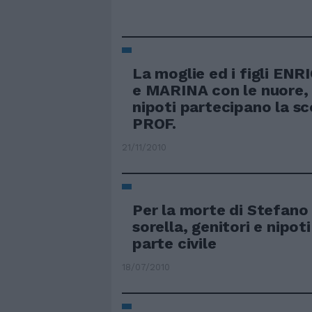
La moglie ed i figli EN
e MARINA con le nuore, i
nipoti partecipano la s
PROF.
21/11/2010
Per la morte di Stefano
sorella, genitori e nipot
parte civile
18/07/2010