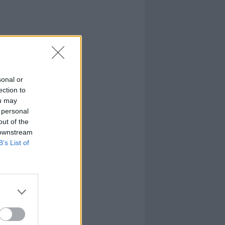
sonal or
ection to
ou may
 personal
out of the
 downstream
B’s List of