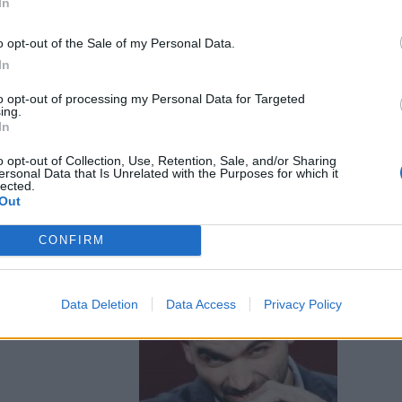
In
nata alla Casa
o opt-out of the Sale of my Personal Data.
A IN PASTA Ne
In
il marito
o, Vittorio,
to opt-out of processing my Personal Data for Targeted
ing.
e Ada con i
In
i.
o opt-out of Collection, Use, Retention, Sale, and/or Sharing
ersonal Data that Is Unrelated with the Purposes for which it
lected.
Out
CONFIRM
Data Deletion
Data Access
Privacy Policy