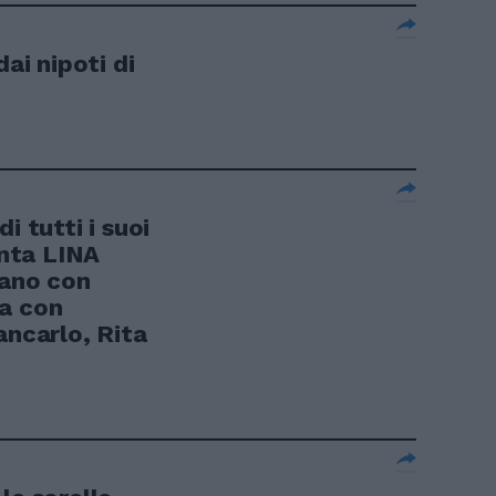
dai nipoti di
i tutti i suoi
enta LINA
ano con
ra con
ancarlo, Rita