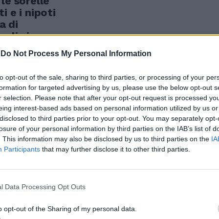
le sorelle
i e i nipoti
a di
ali si
iesa di San
-
Do Not Process My Personal Information
to opt-out of the sale, sharing to third parties, or processing of your per
formation for targeted advertising by us, please use the below opt-out s
r selection. Please note that after your opt-out request is processed y
eing interest-based ads based on personal information utilized by us or
 venuto a
disclosed to third parties prior to your opt-out. You may separately opt-
losure of your personal information by third parties on the IAB’s list of
uoi cari l'
. This information may also be disclosed by us to third parties on the
IA
NONI Ne
Participants
that may further disclose it to other third parties.
 figli Luca,
 ed i parenti
l Data Processing Opt Outs
o opt-out of the Sharing of my personal data.