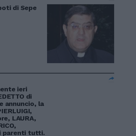
poti di Sepe
ente ieri
EDETTO di
te annuncio, la
PIERLUIGI,
ore, LAURA,
RICO,
parenti tutti.