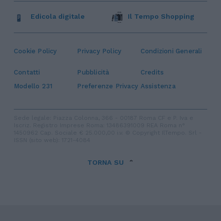
Edicola digitale
Il Tempo Shopping
Cookie Policy
Privacy Policy
Condizioni Generali
Contatti
Pubblicità
Credits
Modello 231
Preferenze Privacy
Assistenza
Sede legale: Piazza Colonna, 366 - 00187 Roma CF e P. Iva e
Iscriz. Registro Imprese Roma: 13486391009 REA Roma n°
1450962 Cap. Sociale € 25.000,00 i.v. © Copyright IlTempo. Srl -
ISSN (sito web): 1721-4084
TORNA SU