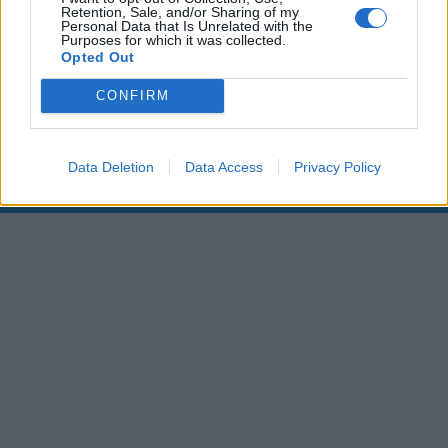
Retention, Sale, and/or Sharing of my
Personal Data that Is Unrelated with the
00:00
01:16
Purposes for which it was collected.
Opted Out
Leonardo Maria Del Vecchio dall'ex compagna
CONFIRM
in ospedale. Le dichiarazioni ai giornalisti
Data Deletion
Data Access
Privacy Policy