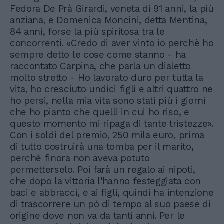
Fedora De Prà Girardi, veneta di 91 anni, la più
anziana, e Domenica Moncini, detta Mentina,
84 anni, forse la più spiritosa tra le
concorrenti. «Credo di aver vinto io perchè ho
sempre detto le cose come stanno - ha
raccontato Carpina, che parla un dialetto
molto stretto - Ho lavorato duro per tutta la
vita, ho cresciuto undici figli e altri quattro ne
ho persi, nella mia vita sono stati più i giorni
che ho pianto che quelli in cui ho riso, e
questo momento mi ripaga di tante tristezze».
Con i soldi del premio, 250 mila euro, prima
di tutto costruirà una tomba per il marito,
perchè finora non aveva potuto
permetterselo. Poi farà un regalo ai nipoti,
che dopo la vittoria l'hanno festeggiata con
baci e abbracci, e ai figli, quindi ha intenzione
di trascorrere un pò di tempo al suo paese di
origine dove non va da tanti anni. Per le