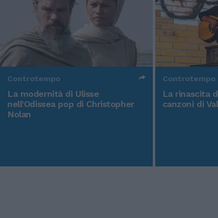
Controtempo
Controtempo
La modernità di Ulisse
La rinascita 
nell'Odissea pop di Christopher
canzoni di Va
Nolan