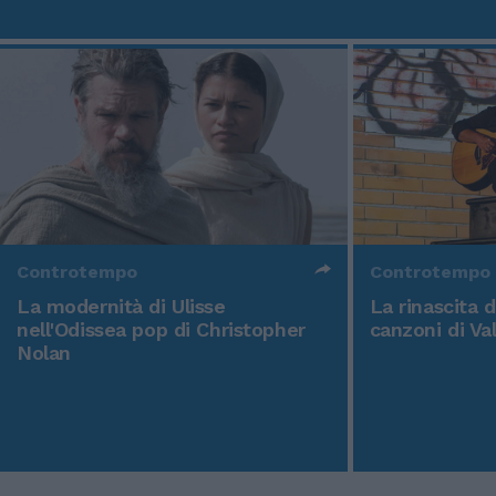
Controtempo
Controtempo
La modernità di Ulisse
La rinascita 
nell'Odissea pop di Christopher
canzoni di Va
Nolan