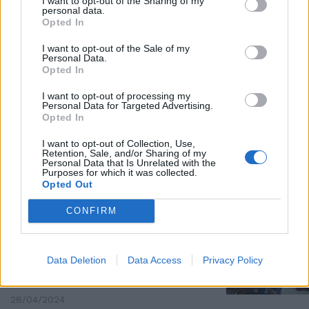
I want to opt-out of the Sharing of my
personal data.
CAVALIERE DEL LAVORO
Opted In
Biancofiore si congratula con
Marina Berlusconi: "In continuità
I want to opt-out of the Sale of my
Personal Data.
col padre Silvio"
Opted In
31/05/2024
I want to opt-out of processing my
Personal Data for Targeted Advertising.
Opted In
DOPO L'ATTERRAGGIO
"È tempo di rinascita". Chico
I want to opt-out of Collection, Use,
Retention, Sale, and/or Sharing of my
Forti, la gioia di Michaela
Personal Data that Is Unrelated with the
Biancofiore
Purposes for which it was collected.
Opted Out
18/05/2024
CONFIRM
VERSO IL VOTO
"Voterò Giorgia". Europee,
Data Deletion
Data Access
Privacy Policy
l'annuncio di Michaela
Biancofiore
28/04/2024