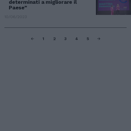
determinati a migliorare il
Paese”
10/06/2023
1
2
3
4
5