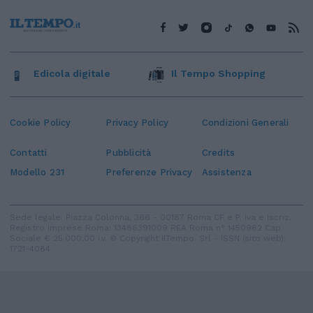
Edicola digitale
Il Tempo Shopping
Cookie Policy
Privacy Policy
Condizioni Generali
Contatti
Pubblicità
Credits
Modello 231
Preferenze Privacy
Assistenza
Sede legale: Piazza Colonna, 366 - 00187 Roma CF e P. Iva e Iscriz.
Registro Imprese Roma: 13486391009 REA Roma n° 1450962 Cap.
Sociale € 25.000,00 i.v. © Copyright IlTempo. Srl - ISSN (sito web):
1721-4084
TORNA SU