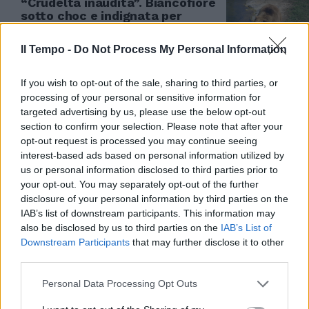
“Crudeltà inaudita”. Biancofiore
sotto choc e indignata per
l’abbattimento dell’orsa KJ1
Il Tempo -
Do Not Process My Personal Information
30/07/2024
If you wish to opt-out of the sale, sharing to third parties, or
AMICI A 4 ZAMPE
processing of your personal or sensitive information for
Giornata del cane in ufficio,
targeted advertising by us, please use the below opt-out
Michaela Biancofiore al Senato
section to confirm your selection. Please note that after your
con Puggy
opt-out request is processed you may continue seeing
interest-based ads based on personal information utilized by
26/06/2024
us or personal information disclosed to third parties prior to
your opt-out. You may separately opt-out of the further
UN ANNO DALLA SCOMPARSA
disclosure of your personal information by third parties on the
IAB’s list of downstream participants. This information may
Il ricordo di Biancofiore su
also be disclosed by us to third parties on the
IAB’s List of
Berlusconi: un vuoto infinito, ci
Downstream Participants
that may further disclose it to other
ha insegnato a gettare il cuore
third parties.
oltre l’ostacolo
12/06/2024
Personal Data Processing Opt Outs