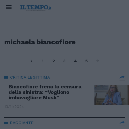
michaela biancofiore
1
2
3
4
5
CRITICA LEGITTIMA
Biancofiore frena la censura
della sinistra: “Vogliono
imbavagliare Musk"
13/11/2024
RAGGIANTE