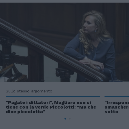
Sullo stesso argomento:
"Pagate i dittatori", Magliaro non si
"Irrespons
tiene con la verde Piccolotti: "Ma che
smaschera 
dice piccoletta"
sotto