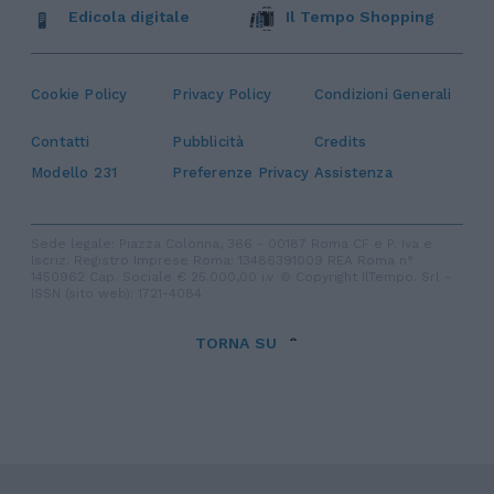
Edicola digitale
Il Tempo Shopping
Cookie Policy
Privacy Policy
Condizioni Generali
Contatti
Pubblicità
Credits
Modello 231
Preferenze Privacy
Assistenza
Sede legale: Piazza Colonna, 366 - 00187 Roma CF e P. Iva e
Iscriz. Registro Imprese Roma: 13486391009 REA Roma n°
1450962 Cap. Sociale € 25.000,00 i.v. © Copyright IlTempo. Srl -
ISSN (sito web): 1721-4084
TORNA SU