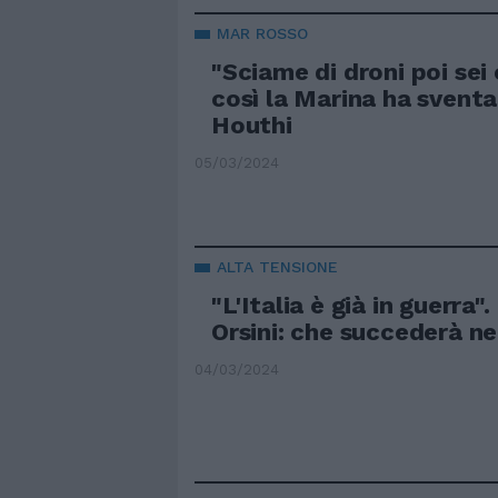
MAR ROSSO
"Sciame di droni poi sei
così la Marina ha sventa
Houthi
05/03/2024
ALTA TENSIONE
"L'Italia è già in guerra".
Orsini: che succederà n
04/03/2024