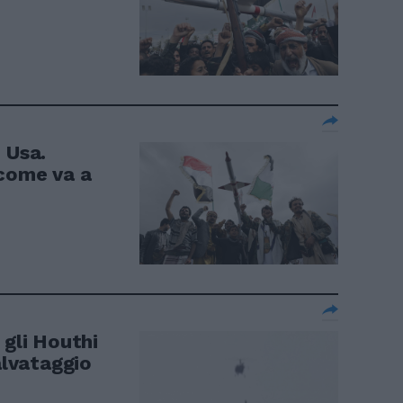
 Usa.
 come va a
 gli Houthi
alvataggio