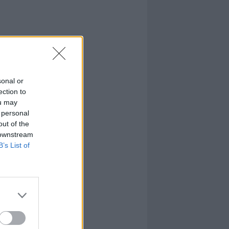
sonal or
ection to
ou may
 personal
out of the
 downstream
B’s List of