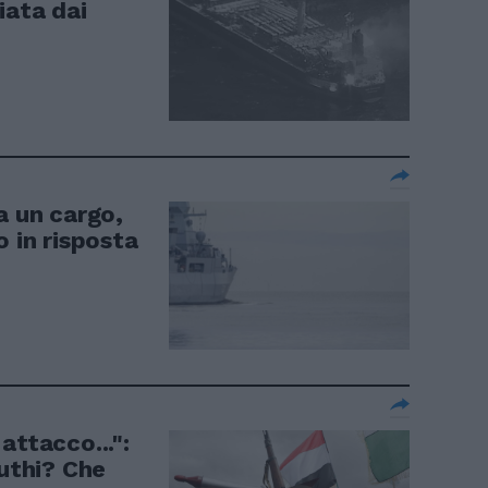
iata dai
a un cargo,
o in risposta
attacco...":
outhi? Che