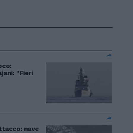
oco:
jani: "Fieri
attacco: nave