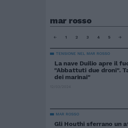
mar rosso
1
2
3
4
5
TENSIONE NEL MAR ROSSO
La nave Duilio apre il fu
"Abbattuti due droni". Ta
dei marinai"
12/03/2024
MAR ROSSO
Gli Houthi sferrano un 