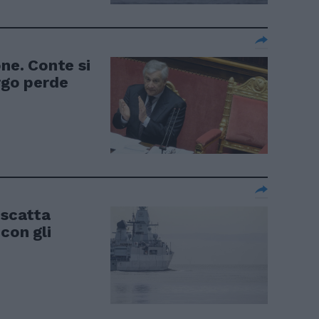
one. Conte si
rgo perde
 scatta
con gli