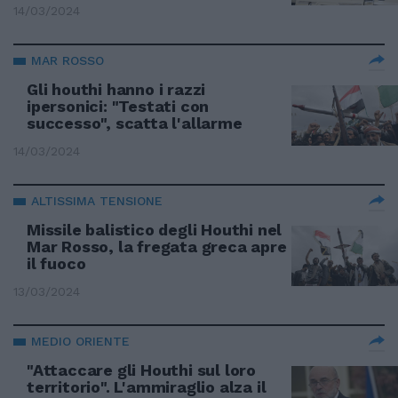
14/03/2024
MAR ROSSO
Gli houthi hanno i razzi
ipersonici: "Testati con
successo", scatta l'allarme
14/03/2024
ALTISSIMA TENSIONE
Missile balistico degli Houthi nel
Mar Rosso, la fregata greca apre
il fuoco
13/03/2024
MEDIO ORIENTE
"Attaccare gli Houthi sul loro
territorio". L'ammiraglio alza il