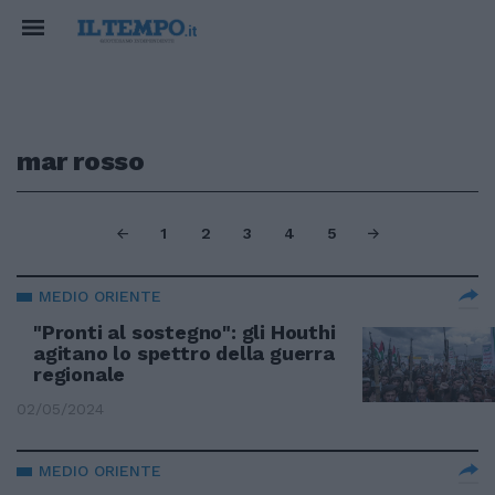
mar rosso
1
2
3
4
5
MEDIO ORIENTE
"Pronti al sostegno": gli Houthi
agitano lo spettro della guerra
regionale
02/05/2024
MEDIO ORIENTE