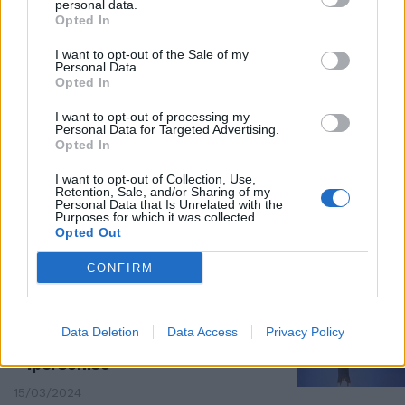
personal data.
CONFLITTO CON GLI HOUTHI
Opted In
Missili, droni e depositi di armi:
I want to opt-out of the Sale of my
gli Usa fanno piazza pulita nello
Personal Data.
Yemen
Opted In
19/03/2024
I want to opt-out of processing my
Personal Data for Targeted Advertising.
Opted In
CAVO DRAGONE
I want to opt-out of Collection, Use,
“Houthi, non ci fate paura”.
Retention, Sale, and/or Sharing of my
L’ammiraglio avvisa i ribelli e
Personal Data that Is Unrelated with the
Purposes for which it was collected.
frena sui missili all’Ucraina
Opted Out
17/03/2024
CONFIRM
L'ULTIMA MINACCIA
"Stanno pianificando...": gli
Data Deletion
Data Access
Privacy Policy
Houthi testano un missile
ipersonico
15/03/2024