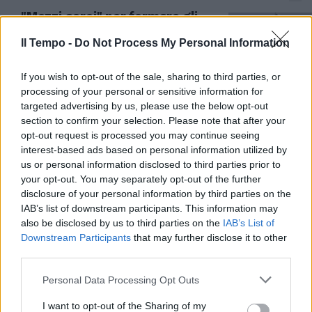
"Mezzi aerei" per fermare gli
Houthi: parla il comandante di
Aspides
Il Tempo -
Do Not Process My Personal Information
22/03/2024
If you wish to opt-out of the sale, sharing to third parties, or
processing of your personal or sensitive information for
MAR ROSSO
targeted advertising by us, please use the below opt-out
section to confirm your selection. Please note that after your
"Continua fornitura di missili":
opt-out request is processed you may continue seeing
l'Australia e il Regno Unito
interest-based ads based on personal information utilized by
condannano l'Iran
us or personal information disclosed to third parties prior to
22/03/2024
your opt-out. You may separately opt-out of the further
disclosure of your personal information by third parties on the
IAB’s list of downstream participants. This information may
TENSIONI NEL MAR ROSSO
also be disclosed by us to third parties on the
IAB’s List of
Per la Cina e la Russia c'è
Downstream Participants
that may further disclose it to other
l'accordo con gli Houthi: navi
third parties.
libere
Personal Data Processing Opt Outs
21/03/2024
I want to opt-out of the Sharing of my