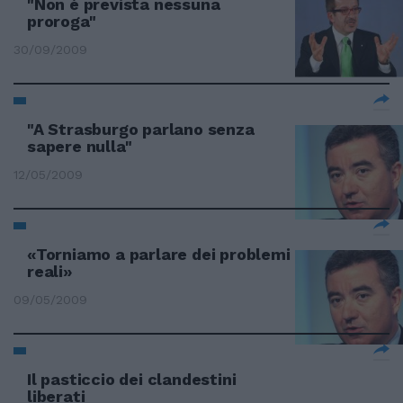
"Non è prevista nessuna
proroga"
30/09/2009
"A Strasburgo parlano senza
sapere nulla"
12/05/2009
«Torniamo a parlare dei problemi
reali»
09/05/2009
Il pasticcio dei clandestini
liberati