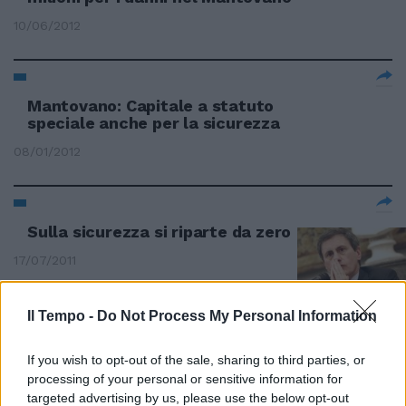
10/06/2012
Mantovano: Capitale a statuto
speciale anche per la sicurezza
08/01/2012
Sulla sicurezza si riparte da zero
17/07/2011
Il Tempo -
Do Not Process My Personal Information
Silvio lo rassicura e Mantovano
ritira le sue dimissioni
If you wish to opt-out of the sale, sharing to third parties, or
processing of your personal or sensitive information for
10/04/2011
targeted advertising by us, please use the below opt-out