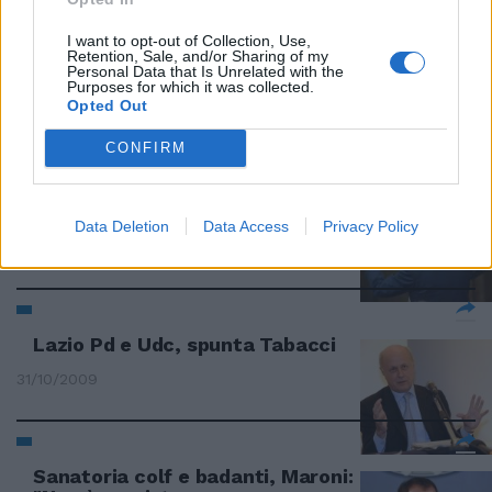
Il modello abruzzese per gli
I want to opt-out of Collection, Use,
Retention, Sale, and/or Sharing of my
appalti
Personal Data that Is Unrelated with the
Purposes for which it was collected.
06/12/2009
Opted Out
CONFIRM
I magistrati non vogliono
mollare la presa
Data Deletion
Data Access
Privacy Policy
06/12/2009
Lazio Pd e Udc, spunta Tabacci
31/10/2009
Sanatoria colf e badanti, Maroni: