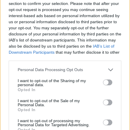
section to confirm your selection. Please note that after your
opt-out request is processed you may continue seeing
interest-based ads based on personal information utilized by
Nordafricani in Puglia
us or personal information disclosed to third parties prior to
Mantovano si dimette
your opt-out. You may separately opt-out of the further
disclosure of your personal information by third parties on the
31/03/2011
IAB’s list of downstream participants. This information may
also be disclosed by us to third parties on the
IAB’s List of
Downstream Participants
that may further disclose it to other
third parties.
Gianfranco chiama Mantovano,
polemica chiusa
Personal Data Processing Opt Outs
31/07/2010
I want to opt-out of the Sharing of my
personal data.
Opted In
E Mantovano annuncia: "Nuovo
I want to opt-out of the Sale of my
Personal Data.
patto per il Lazio"
Opted In
28/03/2010
I want to opt-out of processing my
Personal Data for Targeted Advertising.
Opted In