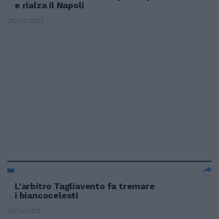
e rialza il Napoli
25/03/2012
L'arbitro Tagliavento fa tremare
i biancocelesti
16/10/2011