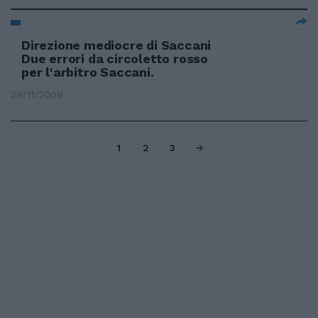
Direzione mediocre di Saccani
Due errori da circoletto rosso
per l'arbitro Saccani.
29/11/2009
1
2
3