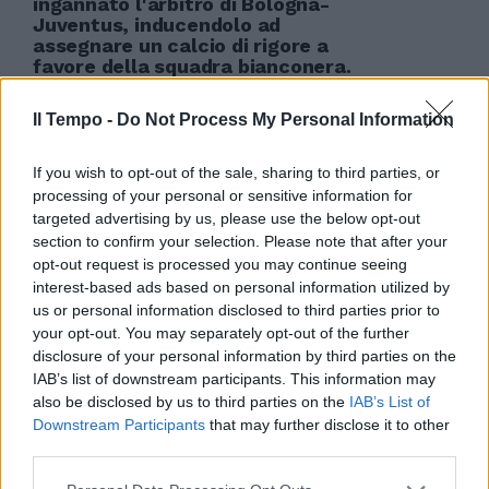
ingannato l'arbitro di Bologna-
Juventus, inducendolo ad
assegnare un calcio di rigore a
favore della squadra bianconera.
31/10/2010
Il Tempo -
Do Not Process My Personal Information
If you wish to opt-out of the sale, sharing to third parties, or
Di Michele e l'arbitro affondano
processing of your personal or sensitive information for
la Fiorentina Mihajlovic già in
targeted advertising by us, please use the below opt-out
crisi
section to confirm your selection. Please note that after your
opt-out request is processed you may continue seeing
19/09/2010
interest-based ads based on personal information utilized by
us or personal information disclosed to third parties prior to
your opt-out. You may separately opt-out of the further
disclosure of your personal information by third parties on the
CINA Tifosa invade campo e
IAB’s list of downstream participants. This information may
picchia arbitro Una tifosa di
also be disclosed by us to third parties on the
IAB’s List of
calcio cinese ha fatto
Downstream Participants
that may further disclose it to other
un'invasione di campo e ha
third parties.
ripetutamente picchiato
l'arbitro durante il derby della