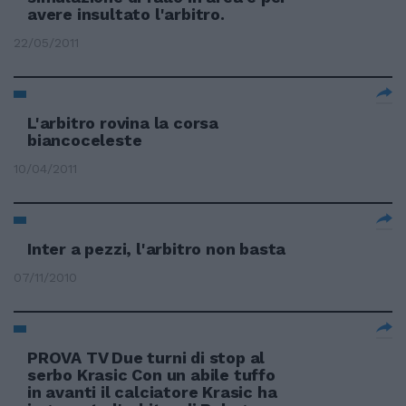
avere insultato l'arbitro.
22/05/2011
L'arbitro rovina la corsa
biancoceleste
10/04/2011
Inter a pezzi, l'arbitro non basta
07/11/2010
PROVA TV Due turni di stop al
serbo Krasic Con un abile tuffo
in avanti il calciatore Krasic ha