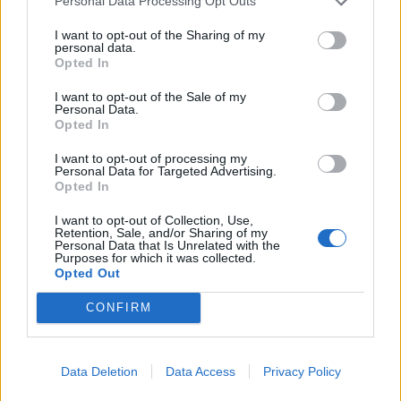
Personal Data Processing Opt Outs
sua città.
22/08/2010
I want to opt-out of the Sharing of my
personal data.
Opted In
I want to opt-out of the Sale of my
Personal Data.
La Sensi contro l'arbitro: "È
Opted In
stato inadeguato"
30/04/2010
I want to opt-out of processing my
Personal Data for Targeted Advertising.
Opted In
I want to opt-out of Collection, Use,
Retention, Sale, and/or Sharing of my
GIAPPONE Arbitro sospeso per
Personal Data that Is Unrelated with the
rigore «a due» Nessuna sanzione
Purposes for which it was collected.
per i giocatori, a pagare sarà
Opted Out
l'arbitro.
CONFIRM
14/03/2010
Data Deletion
Data Access
Privacy Policy
Fattore "T", domani Roma-Milan