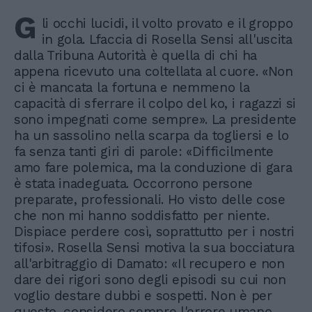
G
li occhi lucidi, il volto provato e il groppo
in gola. Lfaccia di Rosella Sensi all'uscita
dalla Tribuna Autorità è quella di chi ha
appena ricevuto una coltellata al cuore. «Non
ci è mancata la fortuna e nemmeno la
capacità di sferrare il colpo del ko, i ragazzi si
sono impegnati come sempre». La presidente
ha un sassolino nella scarpa da togliersi e lo
fa senza tanti giri di parole: «Difficilmente
amo fare polemica, ma la conduzione di gara
è stata inadeguata. Occorrono persone
preparate, professionali. Ho visto delle cose
che non mi hanno soddisfatto per niente.
Dispiace perdere così, soprattutto per i nostri
tifosi». Rosella Sensi motiva la sua bocciatura
all'arbitraggio di Damato: «Il recupero e non
dare dei rigori sono degli episodi su cui non
voglio destare dubbi e sospetti. Non è per
questo, considero sempre l'errore umano,