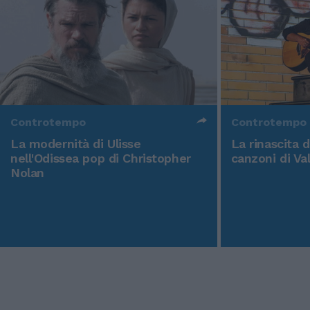
Controtempo
Controtempo
La modernità di Ulisse
La rinascita 
nell'Odissea pop di Christopher
canzoni di Va
Nolan