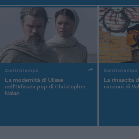
Controtempo
Controtempo
La modernità di Ulisse
La rinascita 
nell'Odissea pop di Christopher
canzoni di Va
Nolan