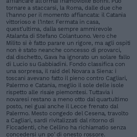
affiancare all'ormai inamovibile Borini. Può
tornare a staccarsi, la Roma, dalle due che
l'hanno per il momento affiancata: il Catania
vittorioso e l'Inter. Fermata in casa,
quest'ultima, dalla sempre ammirevole
Atalanta di Stefano Colantuono. Vero che
Milito si è fatto parare un rigore, ma agli ospiti
non è stato neanche concesso di provarci,
dal dischetto, Gava ha ignorato un solare fallo
di Lucio su Gabbiadini. Fondo classifica con
una sorpresa, il raid del Novara a Siena: i
toscani avevano fatto il pieno contro Cagliari,
Palermo e Catania, meglio il sole delle isole
rispetto alle risaie piemontesi. Tuttavia i
novaresi restano a meno otto dal quartultimo
posto, nei guai anche il Lecce frenato dal
Palermo. Mesto congedo del Cesena, travolto
a Cagliari, sardi rivitalizzati dal ritorno di
Ficcadenti, che Cellino ha richiamatio senza
concedersi un po' di onesto rossore.