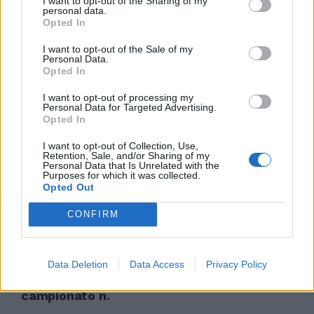
I want to opt-out of the Sharing of my
personal data.
Opted In
L'arbitro concede il rigore alla
I want to opt-out of the Sale of my
Personal Data.
Reggina (gol di Cozza) ma ignora
Opted In
due interventi simili in area
ospite
I want to opt-out of processing my
Personal Data for Targeted Advertising.
02/05/2004
Opted In
I want to opt-out of Collection, Use,
Retention, Sale, and/or Sharing of my
Personal Data that Is Unrelated with the
I capitani e l'arbitro convocati
Purposes for which it was collected.
nella notte dagli inquirenti
Opted Out
21/03/2004
CONFIRM
Data Deletion
Data Access
Privacy Policy
Roberto Rosetti di Torino, classe
1967, sarà l'arbitro del derby di
campionato n.