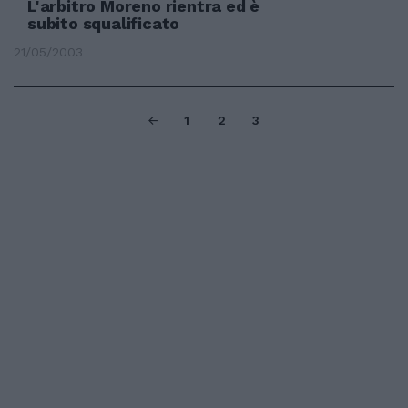
L'arbitro Moreno rientra ed è
subito squalificato
21/05/2003
1
2
3