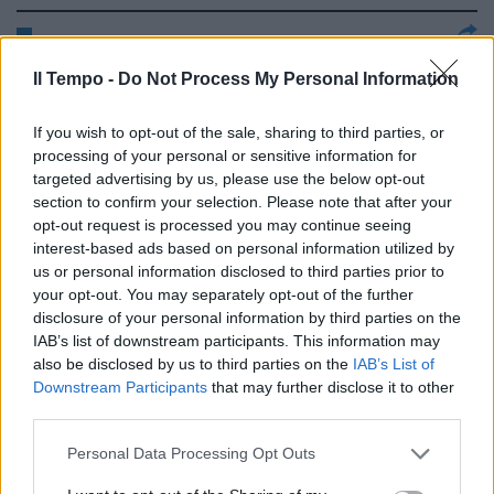
Il pallone secondo lo sceicco: via
Il Tempo -
Do Not Process My Personal Information
l'arbitro e porte senza traversa
02/11/2005
If you wish to opt-out of the sale, sharing to third parties, or
processing of your personal or sensitive information for
targeted advertising by us, please use the below opt-out
section to confirm your selection. Please note that after your
MONETINA CONTRO L'ARBITRO
opt-out request is processed you may continue seeing
interest-based ads based on personal information utilized by
24/10/2005
us or personal information disclosed to third parties prior to
your opt-out. You may separately opt-out of the further
disclosure of your personal information by third parties on the
IAB’s list of downstream participants. This information may
BRASILE Scommesse, arrestato
also be disclosed by us to third parties on the
IAB’s List of
arbitro internazionale SAN
Downstream Participants
that may further disclose it to other
PAOLO — L'arbitro
third parties.
internazionale brasiliano Edilson
...
Personal Data Processing Opt Outs
24/09/2005