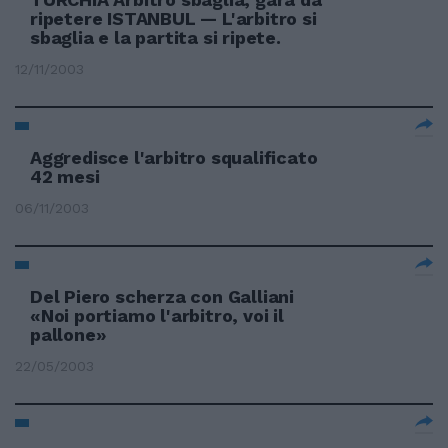
ripetere ISTANBUL — L'arbitro si
sbaglia e la partita si ripete.
12/11/2003
Aggredisce l'arbitro squalificato
42 mesi
06/11/2003
Del Piero scherza con Galliani
«Noi portiamo l'arbitro, voi il
pallone»
22/05/2003