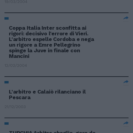
19/03/2004
Coppa Italia Inter sconfitta ai
rigori: decisivo l'errore di Vieri.
L'arbitro espelle Cordoba e nega
un rigore a Emre Pellegrino
spinge la Juve in finale con
Mancini
12/02/2004
L'arbitro e Calaiò rilanciano il
Pescara
21/12/2003
TURCHIA Arbitro sbaglia, gara da