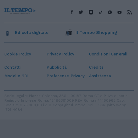
Edicola digitale
Il Tempo Shopping
Cookie Policy
Privacy Policy
Condizioni Generali
Contatti
Pubblicità
Credits
Modello 231
Preferenze Privacy
Assistenza
Sede legale: Piazza Colonna, 366 - 00187 Roma CF e P. Iva e Iscriz.
Registro Imprese Roma: 13486391009 REA Roma n° 1450962 Cap.
Sociale € 25.000,00 i.v. © Copyright IlTempo. Srl - ISSN (sito web):
1721-4084
TORNA SU