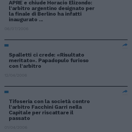
APRE e chiude Horacio Elizondo:
l'arbitro argentino designato per
la finale di Berlino ha infatti
inaugurato ...
06/07/2006
Spalletti ci crede: «Risultato
meritato». Papadopulo furioso
con l'arbitro
12/04/2006
Tifoseria con la società contro
l'arbitro Facchini Garri nella
Capitale per riscattare il
passato
01/04/2006