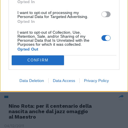
Opted In
I want to opt-out of processing my
Personal Data for Targeted Advertising.
«Geniale far cantare Pangloss e
Opted In
Candido a ritmo jazz»
I want to opt-out of Collection, Use,
15/01/2012
Retention, Sale, and/or Sharing of my
Personal Data that Is Unrelated with the
Purposes for which it was collected.
Opted Out
DiCaprio diventa Gatsby nell'era
CONFIRM
folle del jazz tra lusso e
solitudine
Data Deletion
Data Access
Privacy Policy
24/12/2011
Nino Rota: per il centenario della
nascita anche dal jazz omaggio
al Maestro
04/12/2011