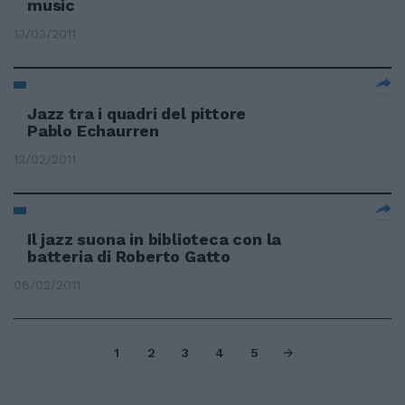
music
13/03/2011
Jazz tra i quadri del pittore
Pablo Echaurren
13/02/2011
Il jazz suona in biblioteca con la
batteria di Roberto Gatto
06/02/2011
1
2
3
4
5