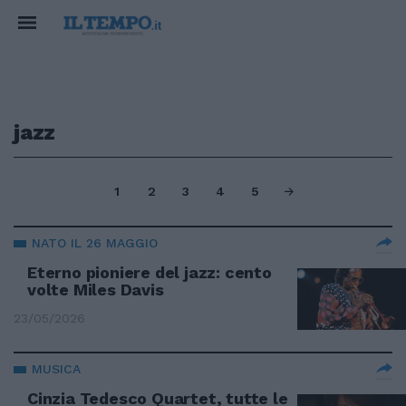
jazz
1
2
3
4
5
NATO IL 26 MAGGIO
Eterno pioniere del jazz: cento
volte Miles Davis
23/05/2026
MUSICA
Cinzia Tedesco Quartet, tutte le