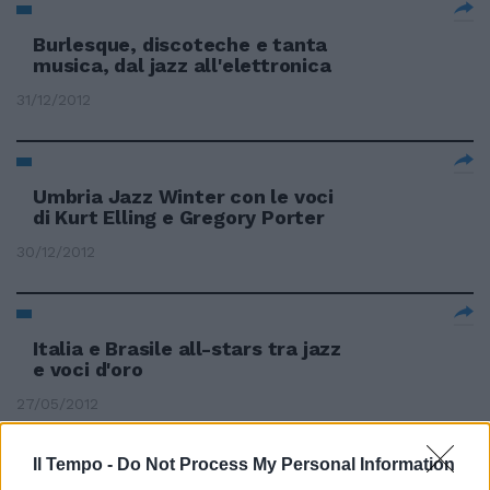
Burlesque, discoteche e tanta
musica, dal jazz all'elettronica
31/12/2012
Umbria Jazz Winter con le voci
di Kurt Elling e Gregory Porter
30/12/2012
Italia e Brasile all-stars tra jazz
e voci d'oro
27/05/2012
Il Tempo -
Do Not Process My Personal Information