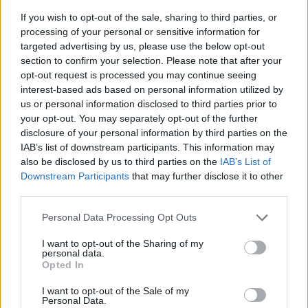
di Dario Salvatori È partito
If you wish to opt-out of the sale, sharing to third parties, or
all'insegna del femminile il
Torino Jazz Festival, una
processing of your personal or sensitive information for
rassegna che già nei suoi primi
targeted advertising by us, please use the below opt-out
tre giorni ha dimostrato di poter
section to confirm your selection. Please note that after your
aspirare al ruolo di capitale
opt-out request is processed you may continue seeing
italiana del jazz.
interest-based ads based on personal information utilized by
us or personal information disclosed to third parties prior to
30/04/2012
your opt-out. You may separately opt-out of the further
disclosure of your personal information by third parties on the
IAB’s list of downstream participants. This information may
also be disclosed by us to third parties on the
IAB’s List of
C'è aria di rock e jazz ma vincono
Downstream Participants
that may further disclose it to other
le ballate
third parties.
22/04/2012
Personal Data Processing Opt Outs
I want to opt-out of the Sharing of my
personal data.
La raffinatezza del pop con una
Opted In
venatura di jazz
I want to opt-out of the Sale of my
18/03/2012
Personal Data.