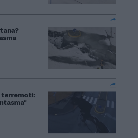
ntana?
tasma
 terremoti:
fantasma"