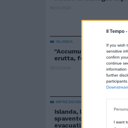
18/03/2024
Il Tempo 
ISLANDA
If you wish 
"Accumulo di magna": il
sensitive in
erutta, fessura nella te
confirm you
continue se
18/03/2024
information 
further disc
participants
Downstream 
IMPRESSIONANTE
Persona
Islanda, l'eruzione del v
spaventosa: fiumi di lava
I want t
evacuati