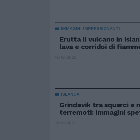
IMMAGINI IMPRESSIONANTI
Erutta il vulcano in Islan
lava e corridoi di fiamm
19/12/2023
ISLANDA
Grindavik tra squarci e 
terremoti: immagini spet
26/11/2023