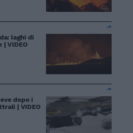
da: laghi di
e | VIDEO
neve dopo i
trali | VIDEO