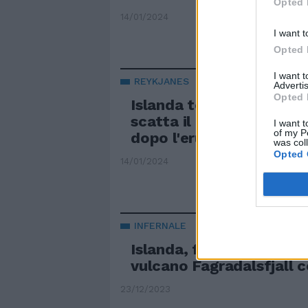
Opted 
14/01/2024
I want t
Opted 
I want 
REYKJANES
Advertis
Opted 
Islanda tormentata dai 
scatta il nuovo stato d
I want t
of my P
dopo l'eruzione
was col
Opted 
14/01/2024
INFERNALE
Islanda, fiumi di lava: l'
vulcano Fagradalsfjall 
23/12/2023