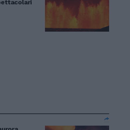
pettacolari
'aurora