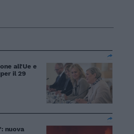
ione all'Ue e
er il 29
": nuova