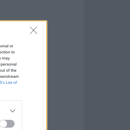
sonal or
ection to
ou may
 personal
out of the
 downstream
B’s List of