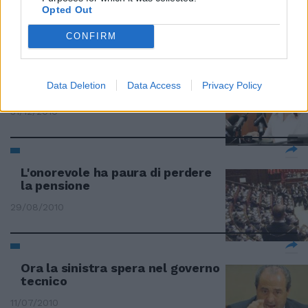
Opted Out
20/03/2011
CONFIRM
Renata "Robin Hood" fa causa a
Data Deletion
Data Access
Privacy Policy
11 banche
31/12/2010
L'onorevole ha paura di perdere
la pensione
29/08/2010
Ora la sinistra spera nel governo
tecnico
11/07/2010