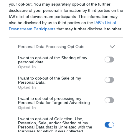
interessi.
your opt-out. You may separately opt-out of the further
disclosure of your personal information by third parties on the
17/07/2011
IAB’s list of downstream participants. This information may
also be disclosed by us to third parties on the
IAB’s List of
Downstream Participants
that may further disclose it to other
third parties.
Lobbismo e pregiudizio
26/06/2011
Personal Data Processing Opt Outs
I want to opt-out of the Sharing of my
personal data.
Opted In
Interessi debiti e sicurezza
I want to opt-out of the Sale of my
26/06/2011
Personal Data.
Opted In
I want to opt-out of processing my
Personal Data for Targeted Advertising.
segue dalla prima di FABRIZIO
Opted In
DELL'OREFICE Che pensa a
difendere la spaventosa mole di
I want to opt-out of Collection, Use,
Retention, Sale, and/or Sharing of my
interessi che gli italiani hanno in
Personal Data that Is Unrelated with the
Libia.
Purposes for which it was collected.