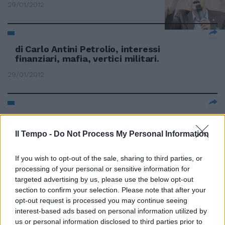
29/01/2012
di Carlo Antini Petrolio, interessi
finanziari, mafia, vertici militari.
29/01/2012
Crisi, debiti e interessi. Imprese
in ginocchio
Il Tempo -
Do Not Process My Personal Information
05/11/2011
If you wish to opt-out of the sale, sharing to third parties, or
processing of your personal or sensitive information for
targeted advertising by us, please use the below opt-out
Saper andare contro «È ora che
section to confirm your selection. Please note that after your
questi signori (di destra, sinistra
opt-out request is processed you may continue seeing
e centro) la piantino di
interest-based ads based on personal information utilized by
salvaguardare solo i loro
us or personal information disclosed to third parties prior to