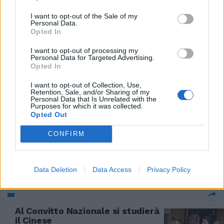
I want to opt-out of the Sale of my
Personal Data.
Opted In
Gendarmeria insegna
I want to opt-out of processing my
l'autodifesa ai vigili
Personal Data for Targeted Advertising.
Opted In
18/04/2010
I want to opt-out of Collection, Use,
Retention, Sale, and/or Sharing of my
Personal Data that Is Unrelated with the
Purposes for which it was collected.
Fabiana Pellegrino Torino
Opted Out
insegna che i sogni si avverano e
quello di Federica Faiella e
CONFIRM
Massimo Scali è lungo quanto la
loro storia.
28/03/2010
Data Deletion
Data Access
Privacy Policy
Al Convitto Nazionale si studierà
il Cinese