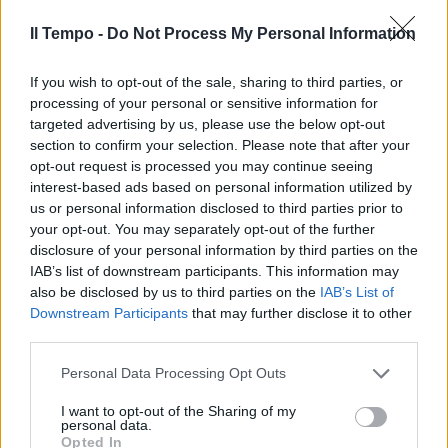
Il Tempo -
Do Not Process My Personal Information
È uno dei prodotti
dell'eccellenza gastronomica
italiana, uno di quelli per il quale
If you wish to opt-out of the sale, sharing to third parties, or
vale la pena di mettersi in
processing of your personal or sensitive information for
viaggio per andarselo a
targeted advertising by us, please use the below opt-out
comperare da chi ancora lo fa
section to confirm your selection. Please note that after your
come insegna la tradizione
opt-out request is processed you may continue seeing
interest-based ads based on personal information utilized by
30/01/2011
us or personal information disclosed to third parties prior to
your opt-out. You may separately opt-out of the further
disclosure of your personal information by third parties on the
IAB’s list of downstream participants. This information may
Il Campidoglio insegna come
also be disclosed by us to third parties on the
IAB’s List of
fare l'orto urbano
Downstream Participants
that may further disclose it to other
16/01/2011
third parties.
Personal Data Processing Opt Outs
I want to opt-out of the Sharing of my
Ride solo Ranieri
personal data.
Opted In
29/08/2010