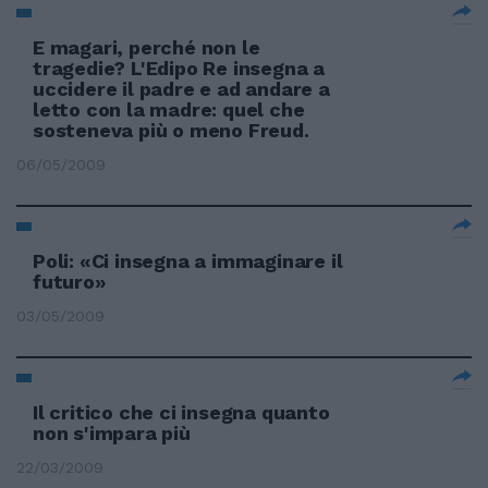
E magari, perché non le
tragedie? L'Edipo Re insegna a
uccidere il padre e ad andare a
letto con la madre: quel che
sosteneva più o meno Freud.
06/05/2009
Poli: «Ci insegna a immaginare il
futuro»
03/05/2009
Il critico che ci insegna quanto
non s'impara più
22/03/2009