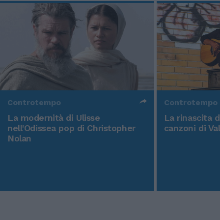
Controtempo
Controtempo
La modernità di Ulisse
La rinascita 
nell'Odissea pop di Christopher
canzoni di Va
Nolan