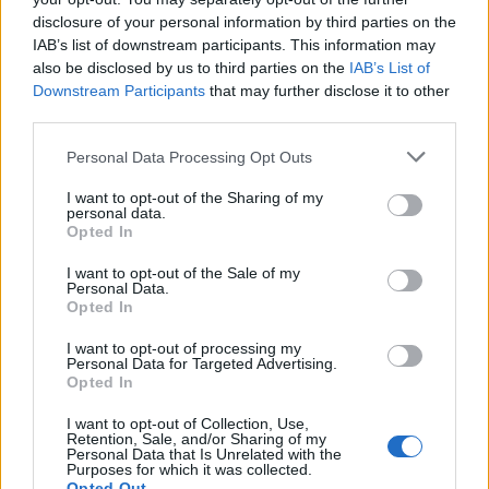
disclosure of your personal information by third parties on the
IAB’s list of downstream participants. This information may
also be disclosed by us to third parties on the
IAB’s List of
Downstream Participants
that may further disclose it to other
third parties.
Personal Data Processing Opt Outs
I want to opt-out of the Sharing of my
personal data.
Opted In
I want to opt-out of the Sale of my
Personal Data.
Opted In
I want to opt-out of processing my
Personal Data for Targeted Advertising.
Opted In
00:00
01:16
I want to opt-out of Collection, Use,
Retention, Sale, and/or Sharing of my
Leonardo Maria Del Vecchio dall'ex compagna
Personal Data that Is Unrelated with the
Purposes for which it was collected.
in ospedale. Le dichiarazioni ai giornalisti
Opted Out