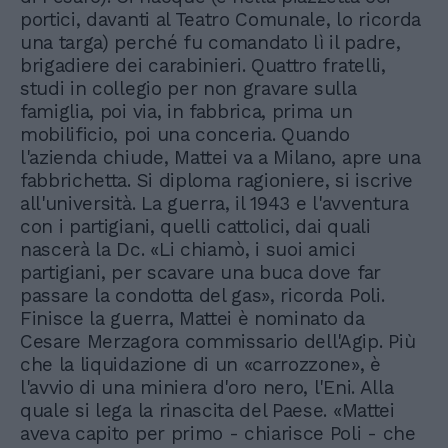
portici, davanti al Teatro Comunale, lo ricorda
una targa) perché fu comandato lì il padre,
brigadiere dei carabinieri. Quattro fratelli,
studi in collegio per non gravare sulla
famiglia, poi via, in fabbrica, prima un
mobilificio, poi una conceria. Quando
l'azienda chiude, Mattei va a Milano, apre una
fabbrichetta. Si diploma ragioniere, si iscrive
all'università. La guerra, il 1943 e l'avventura
con i partigiani, quelli cattolici, dai quali
nascerà la Dc. «Li chiamò, i suoi amici
partigiani, per scavare una buca dove far
passare la condotta del gas», ricorda Poli.
Finisce la guerra, Mattei è nominato da
Cesare Merzagora commissario dell'Agip. Più
che la liquidazione di un «carrozzone», è
l'avvio di una miniera d'oro nero, l'Eni. Alla
quale si lega la rinascita del Paese. «Mattei
aveva capito per primo - chiarisce Poli - che