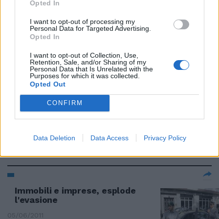
21/08/2011
Opted In
I want to opt-out of processing my
Personal Data for Targeted Advertising.
Opted In
In città oltre cento immobili
«espropriati» senza titolo
I want to opt-out of Collection, Use,
Retention, Sale, and/or Sharing of my
Personal Data that Is Unrelated with the
10/07/2011
Purposes for which it was collected.
Opted Out
CONFIRM
Sono 560.837 gli immobili
«fantasma» emersi fino al 31
aprile 2011.
Data Deletion
Data Access
Privacy Policy
05/06/2011
Immobili e imprese, esplode
l'evasione
05/06/2011