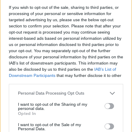
vaticani
If you wish to opt-out of the sale, sharing to third parties, or
29/01/2012
processing of your personal or sensitive information for
targeted advertising by us, please use the below opt-out
section to confirm your selection. Please note that after your
opt-out request is processed you may continue seeing
Chiesto al gip il dissequestro di
interest-based ads based on personal information utilized by
due immobili
us or personal information disclosed to third parties prior to
your opt-out. You may separately opt-out of the further
29/01/2012
disclosure of your personal information by third parties on the
IAB’s list of downstream participants. This information may
also be disclosed by us to third parties on the
IAB’s List of
Downstream Participants
that may further disclose it to other
L'Ici alla Chiesa accende lo
third parties.
scontro
11/12/2011
Personal Data Processing Opt Outs
I want to opt-out of the Sharing of my
personal data.
Opted In
Spunta l'idea di dismettere gli
immobili pubblici
I want to opt-out of the Sale of my
Personal Data.