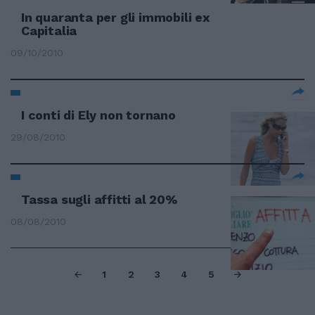
In quaranta per gli immobili ex
Capitalia
09/10/2010
I conti di Ely non tornano
29/08/2010
Tassa sugli affitti al 20%
08/08/2010
1
2
3
4
5