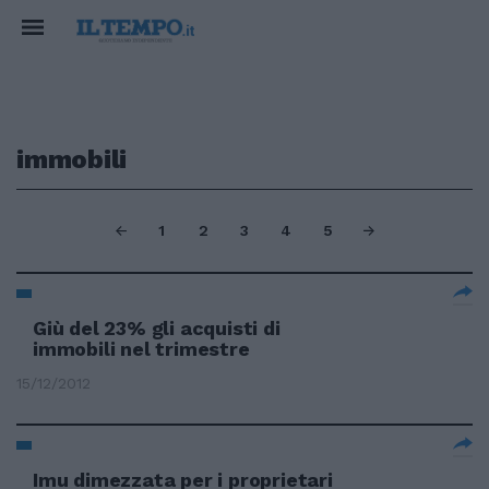
immobili
1
2
3
4
5
Giù del 23% gli acquisti di
immobili nel trimestre
15/12/2012
Imu dimezzata per i proprietari