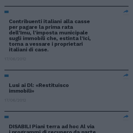
Contribuenti italiani alla casse
per pagare la prima rata
dell'Imu, l'imposta municipale
sugli immobili che, estinta l'Ici,
torna a vessare i proprietari
italiani di case.
17/06/2012
Lusi ai Dl: «Restituisco
immobili»
17/06/2012
DISABILI Piani terra ad hoc Al via
i programmi di recupero da parte