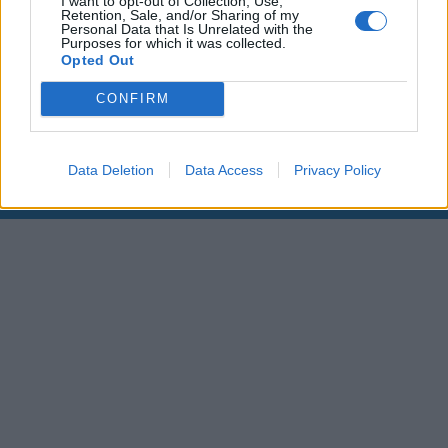
I want to opt-out of Collection, Use,
Retention, Sale, and/or Sharing of my
Personal Data that Is Unrelated with the
00:00
01:16
Purposes for which it was collected.
Opted Out
Leonardo Maria Del Vecchio dall'ex compagna
CONFIRM
in ospedale. Le dichiarazioni ai giornalisti
Data Deletion
Data Access
Privacy Policy