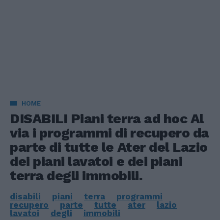
HOME
DISABILI Piani terra ad hoc Al
via i programmi di recupero da
parte di tutte le Ater del Lazio
dei piani lavatoi e dei piani
terra degli immobili.
disabili
piani
terra
programmi
recupero
parte
tutte
ater
lazio
lavatoi
degli
immobili