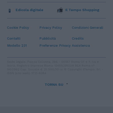
Edicola digitale
Il Tempo Shopping
Cookie Policy
Privacy Policy
Condizioni Generali
Contatti
Pubblicità
Credits
Modello 231
Preferenze Privacy
Assistenza
Sede legale: Piazza Colonna, 366 - 00187 Roma CF e P. Iva e
Iscriz. Registro Imprese Roma: 13486391009 REA Roma n°
1450962 Cap. Sociale € 25.000,00 i.v. © Copyright IlTempo. Srl -
ISSN (sito web): 1721-4084
TORNA SU