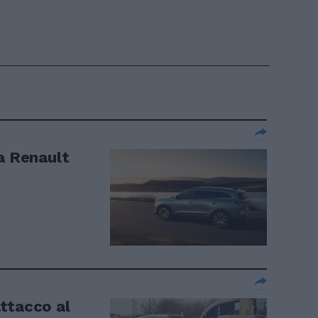
la Renault
ttacco al