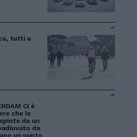
a, tutti a
ERDAM Ci è
ere che le
 spinte da un
oadiuvato da
tano un punto