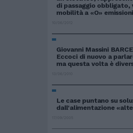
di passaggio obbligato, 
mobilità a «O» emissioni
10/06/2012
Giovanni Massini BAR
Eccoci di nuovo a parlar
ma questa volta è diver
13/06/2010
Le case puntano su soluz
dall'alimentazione «alt
17/09/2005