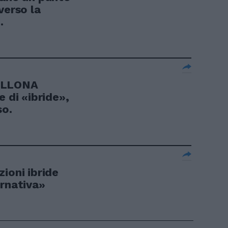
verso la
.
CELLONA
e di «ibride»,
so.
ioni ibride
ernativa»