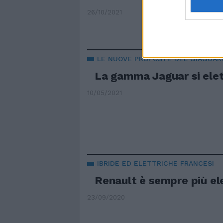
26/10/2021
LE NUOVE PROPOSTE DEL GIAGUAR
La gamma Jaguar si elet
10/05/2021
IBRIDE ED ELETTRICHE FRANCESI
Renault è sempre più ele
23/09/2020