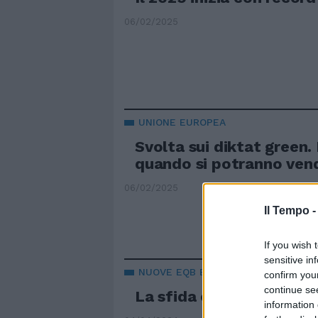
06/02/2025
UNIONE EUROPEA
Svolta sui diktat green. 
quando si potranno vend
06/02/2025
Il Tempo 
If you wish 
sensitive in
NUOVE EQB E GLB
confirm you
continue se
La sfida elettrica della 
information 