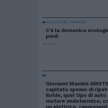
BLOCCO DEL TRAFFICO
C'è la domenica ecologic
piedi
18/11/2017
Giovanni Massini AMST
capitato spesso di ripet
ibride, quel tipo di auto
motore endotermico, c
un elettrico, rappresen