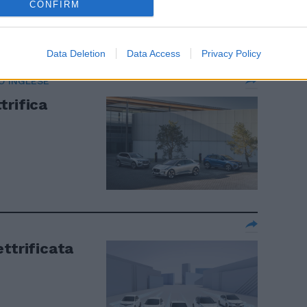
CONFIRM
Data Deletion
Data Access
Privacy Policy
O INGLESE
trifica
ttrificata