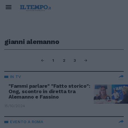
gianni alemanno
1
2
3
IN TV
"Fammi parlare" "Fatto storico":
Ong, scontro in diretta tra
Alemanno e Fassino
15/10/2024
EVENTO A ROMA