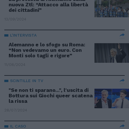
nuova Ztl: “Attacco alla libertà
dei cittadini”
13/09/2024
L’INTERVISTA
Alemanno e lo sfogo su Roma:
“Non vedevamo un euro. Con
Monti solo tagli e rigore”
11/08/2024
SCINTILLE IN TV
"Se non ti sparano...", l'uscita di
Bottura sui Giochi queer scatena
la rissa
28/07/2024
IL CASO