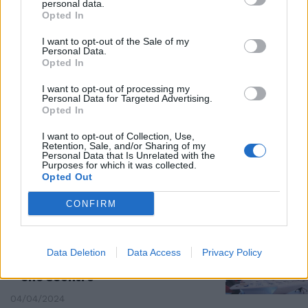
personal data.
TESTO APPROVATO
Opted In
"Italia campo profughi a
I want to opt-out of the Sale of my
pagamento": Alemanno boccia il
Personal Data.
patto Ue sui migranti
Opted In
11/04/2024
I want to opt-out of processing my
Personal Data for Targeted Advertising.
Opted In
EUROPA SVEGLIA
I want to opt-out of Collection, Use,
Allarme di Alemanno su green e
Retention, Sale, and/or Sharing of my
digitale: “Le imprese chiudono
Personal Data that Is Unrelated with the
Purposes for which it was collected.
per colpa di Cina e Usa”
Opted Out
08/04/2024
CONFIRM
DA PARENZO
"Fai un comizio", "le molotov":
Data Deletion
Data Access
Privacy Policy
Raimo insiste e Alemanno botta,
che scontro
04/04/2024