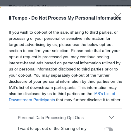
"Va sciolta": Alemanno
d'accordo con Tarquinio sulla
Nato. E Schlein è in imbarazzo
Il Tempo -
Do Not Process My Personal Information
30/05/2024
If you wish to opt-out of the sale, sharing to third parties, or
processing of your personal or sensitive information for
DOPO LA STRAGE
targeted advertising by us, please use the below opt-out
section to confirm your selection. Please note that after your
"Esame di coscienza, massacro
opt-out request is processed you may continue seeing
che dura da mesi": Rafah, la
interest-based ads based on personal information utilized by
condanna di Alemanno
us or personal information disclosed to third parties prior to
28/05/2024
your opt-out. You may separately opt-out of the further
disclosure of your personal information by third parties on the
IAB’s list of downstream participants. This information may
MANIFESTAZIONE
also be disclosed by us to third parties on the
IAB’s List of
"Salvare Maserati": l'appello di
Downstream Participants
that may further disclose it to other
Alemanno, Giovanardi e De Maio
third parties.
al governo
Personal Data Processing Opt Outs
13/04/2024
I want to opt-out of the Sharing of my