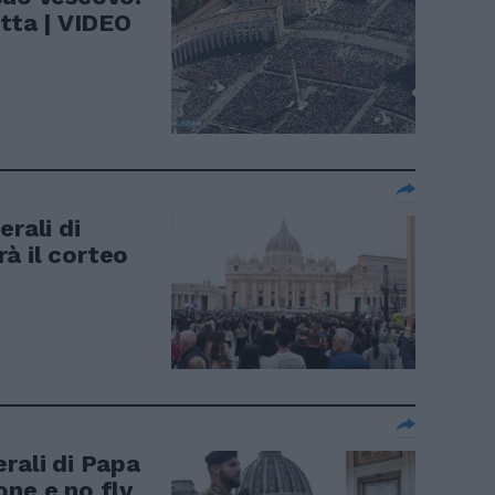
etta | VIDEO
erali di
à il corteo
rali di Papa
one e no fly