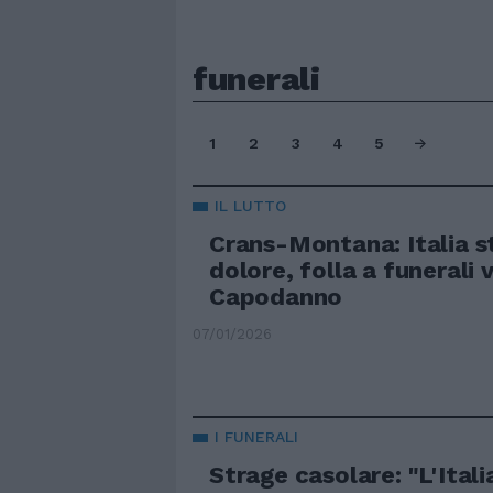
funerali
1
2
3
4
5
IL LUTTO
Crans-Montana: Italia s
dolore, folla a funerali 
Capodanno
07/01/2026
I FUNERALI
Strage casolare: "L'Itali