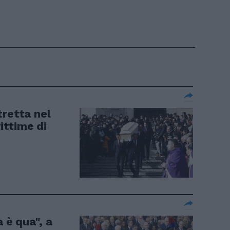
tretta nel
vittime di
a è qua", a