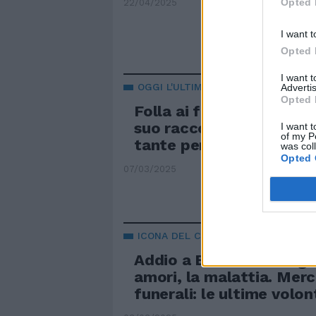
Opted 
22/04/2025
I want t
Opted 
I want 
OGGI L'ULTIMO SALUTO
Advertis
Opted 
Folla ai funerali di Pizzul.
suo racconto ha fatto b
I want t
of my P
tante persone"
was col
Opted 
07/03/2025
ICONA DEL CINEMA
Addio a Eleonora Giorgi: i
amori, la malattia. Merc
funerali: le ultime volon