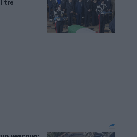
i tre
suo vescovo: