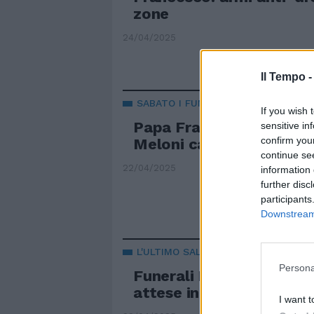
zone
24/04/2025
Il Tempo 
SABATO I FUNERALI
If you wish 
Papa Francesco, 5 giorni
sensitive in
confirm you
Meloni cancella gli impe
continue se
22/04/2025
information 
further disc
participants
Downstream 
L'ULTIMO SALUTO
Persona
Funerali Papa Francesc
attese in piazza 200mil
I want t