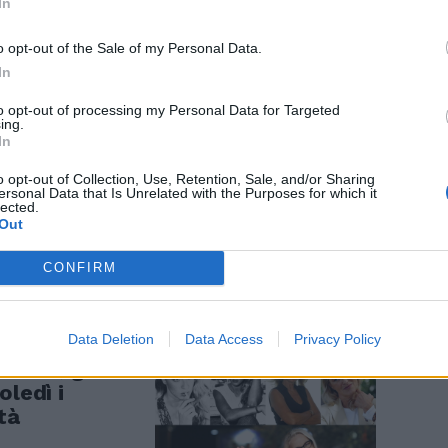
In
o opt-out of the Sale of my Personal Data.
In
to opt-out of processing my Personal Data for Targeted
ing.
In
 Il figlio: "Il
reccia in
o opt-out of Collection, Use, Retention, Sale, and/or Sharing
ersonal Data that Is Unrelated with the Purposes for which it
lected.
Out
CONFIRM
Data Deletion
Data Access
Privacy Policy
 film, gli
oledì i
tà