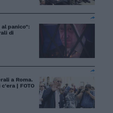
 al panico":
ali di
erali a Roma.
i c'era | FOTO