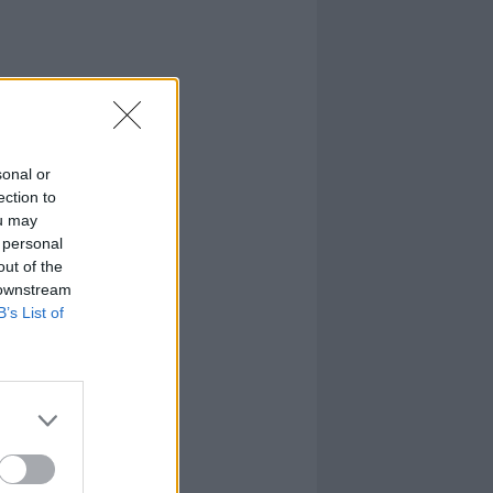
sonal or
ection to
ou may
 personal
out of the
 downstream
B’s List of