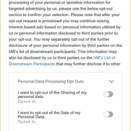
processing of your personal or sensitive information for
Cena tra amici finisce in
targeted advertising by us, please use the below opt-out
tragedia
section to confirm your selection. Please note that after your
opt-out request is processed you may continue seeing
16/01/2011
interest-based ads based on personal information utilized by
us or personal information disclosed to third parties prior to
your opt-out. You may separately opt-out of the further
disclosure of your personal information by third parties on the
Per vedere i parenti ricettatore
IAB’s list of downstream participants. This information may
latitante finisce in manette
also be disclosed by us to third parties on the
IAB’s List of
Downstream Participants
that may further disclose it to other
16/01/2011
third parties.
Personal Data Processing Opt Outs
CHAMPIONS Uefa indaga su
I want to opt-out of the Sharing of my
Schalke-Hapoel La gara
personal data.
Schalke-Hapoel Tel Aviv di
Opted In
Champions League, giocata lo
scorso 20 ottobre a
I want to opt-out of the Sale of my
Personal Data.
Gelsenkirchen e vinta dai
Opted In
tedeschi per 3-1, finisce nel
mirino della Uefa.