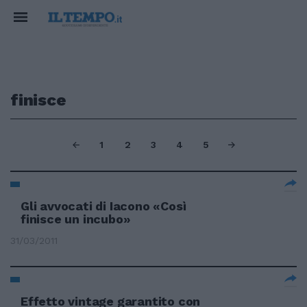
finisce
1
2
3
4
5
Gli avvocati di Iacono «Così
finisce un incubo»
31/03/2011
Effetto vintage garantito con