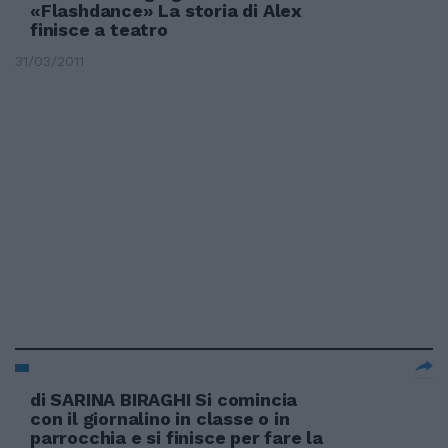
«Flashdance» La storia di Alex
finisce a teatro
31/03/2011
di SARINA BIRAGHI Si comincia
con il giornalino in classe o in
parrocchia e si finisce per fare la