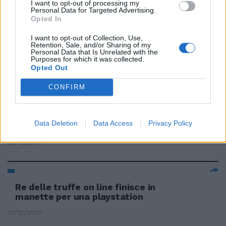
I want to opt-out of processing my
Personal Data for Targeted Advertising.
09/01/2011
Opted In
I want to opt-out of Collection, Use,
Retention, Sale, and/or Sharing of my
Personal Data that Is Unrelated with the
Finisce in manette «nonna
Purposes for which it was collected.
eroina»
Opted Out
09/01/2011
CONFIRM
Data Deletion
Data Access
Privacy Policy
L'anno finisce con il «Burlesque»
31/12/2010
Re delle truffe on line finisce in
manette per una playstation
12/12/2010