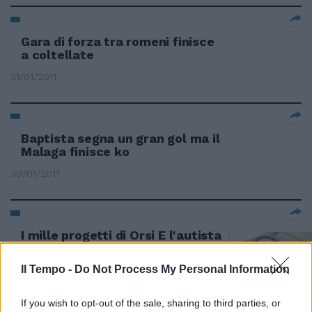
Gara di forza tra romeni finisce
a coltellate
31/01/2011
Baptista segna un gran gol ma il
Malaga finisce ko
30/01/2011
I mille progetti di Orsi E l'autista
finisce in Ama
Il Tempo -
Do Not Process My Personal Information
23/01/2011
If you wish to opt-out of the sale, sharing to third parties, or