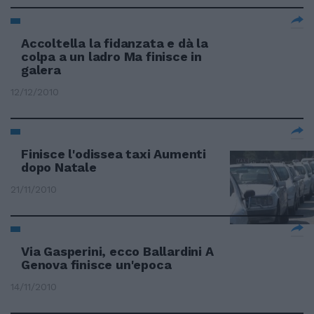
Accoltella la fidanzata e dà la
colpa a un ladro Ma finisce in
galera
12/12/2010
Finisce l'odissea taxi Aumenti
dopo Natale
21/11/2010
Via Gasperini, ecco Ballardini A
Genova finisce un'epoca
14/11/2010