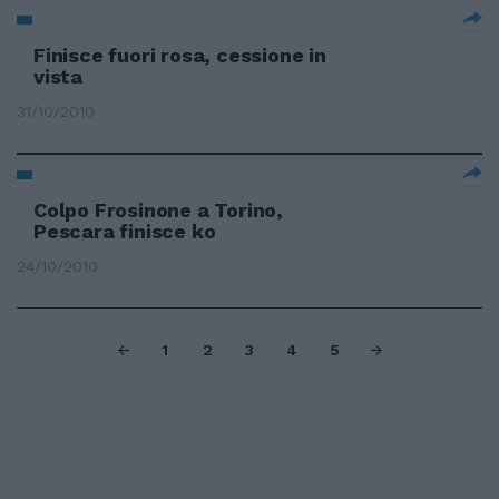
Finisce fuori rosa, cessione in
vista
31/10/2010
Colpo Frosinone a Torino,
Pescara finisce ko
24/10/2010
1
2
3
4
5