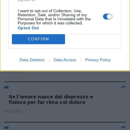
Pittin non finisce più di stupire.
I want to opt-out of Collection, Use,
Retention, Sale, and/or Sharing of my
Secondo di rimonta in Austria
Personal Data that Is Unrelated with the
Purposes for which it was collected.
24/12/2011
Opted Out
CONFIRM
Stekelenburg 6 Mette pezze
dove può ma finisce con altri tre
Data Deletion
Data Access
Privacy Policy
gol sul groppone.
11/12/2011
Se l'amore nasce dal disprezzo e
finisce per far rima col dolore
11/12/2011