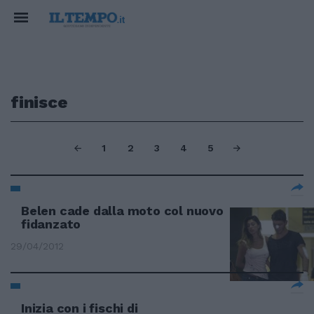
finisce
1
2
3
4
5
Belen cade dalla moto col nuovo
fidanzato
29/04/2012
Inizia con i fischi di