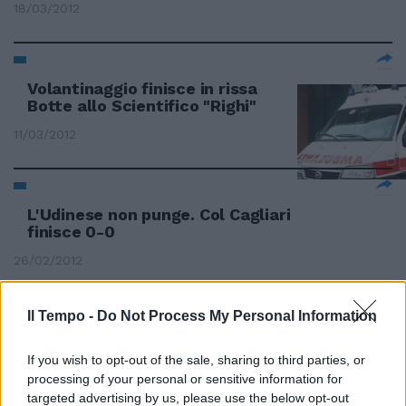
18/03/2012
Volantinaggio finisce in rissa
Botte allo Scientifico "Righi"
11/03/2012
L'Udinese non punge. Col Cagliari
finisce 0-0
26/02/2012
Il Tempo -
Do Not Process My Personal Information
Dario Briscolini A Bergamo vince
la noia: finisce 0-0 tra Atalanta
If you wish to opt-out of the sale, sharing to third parties, or
e Lecce.
processing of your personal or sensitive information for
targeted advertising by us, please use the below opt-out
19/02/2012