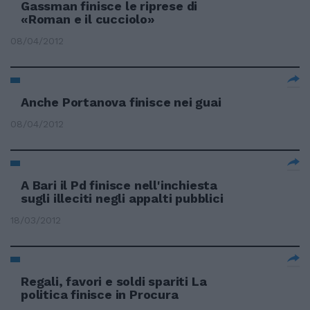
Gassman finisce le riprese di
«Roman e il cucciolo»
08/04/2012
Anche Portanova finisce nei guai
08/04/2012
A Bari il Pd finisce nell'inchiesta
sugli illeciti negli appalti pubblici
18/03/2012
Regali, favori e soldi spariti La
politica finisce in Procura