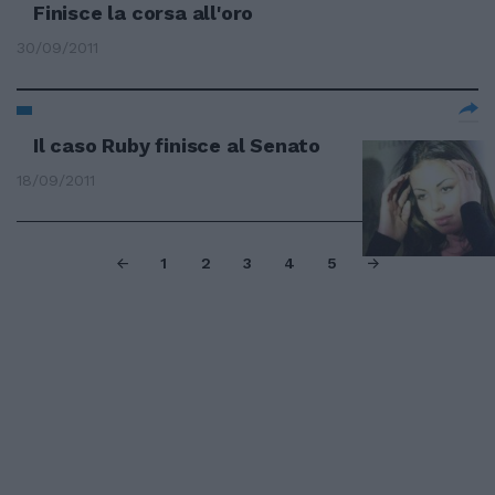
Finisce la corsa all'oro
30/09/2011
Il caso Ruby finisce al Senato
18/09/2011
1
2
3
4
5