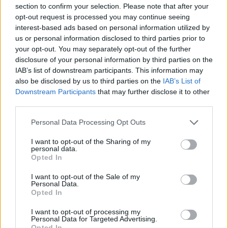
section to confirm your selection. Please note that after your
opt-out request is processed you may continue seeing
interest-based ads based on personal information utilized by
us or personal information disclosed to third parties prior to
Il funerale cinese finisce in rissa
your opt-out. You may separately opt-out of the further
disclosure of your personal information by third parties on the
12/02/2012
IAB’s list of downstream participants. This information may
also be disclosed by us to third parties on the
IAB’s List of
Downstream Participants
that may further disclose it to other
third parties.
Una casa di lusso per Medici Il
caso finisce in Parlamento
Personal Data Processing Opt Outs
29/01/2012
I want to opt-out of the Sharing of my
personal data.
Opted In
Il Carroccio investe in Tanzania e
I want to opt-out of the Sale of my
Personal Data.
finisce sotto attacco
Opted In
15/01/2012
I want to opt-out of processing my
Personal Data for Targeted Advertising.
Opted In