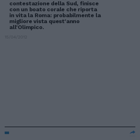
contestazione della Sud, finisce
con un boato corale che riporta
in vita la Roma: probabilmente la
migliore vista quest'anno
all'Olimpico.
15/04/2012