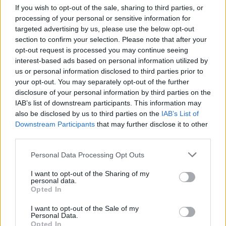
If you wish to opt-out of the sale, sharing to third parties, or
processing of your personal or sensitive information for
SU IL SIPARIO
targeted advertising by us, please use the below opt-out
section to confirm your selection. Please note that after your
Festival di Sanremo, da Diletta a
opt-out request is processed you may continue seeing
Monica tutte le donne Amadeus
interest-based ads based on personal information utilized by
19/01/2020
us or personal information disclosed to third parties prior to
your opt-out. You may separately opt-out of the further
disclosure of your personal information by third parties on the
POLEMICA AL DOPO FESTIVAL
IAB’s list of downstream participants. This information may
Furia Gregoraci: io
also be disclosed by us to third parties on the
IAB’s List of
esclusa perché Briatore è di
Downstream Participants
that may further disclose it to other
destra
third parties.
19/01/2020
Personal Data Processing Opt Outs
I want to opt-out of the Sharing of my
SANREMO 70
personal data.
Opted In
A Sanremo ci mancava il
sessismo
I want to opt-out of the Sale of my
Personal Data.
19/01/2020
Opted In