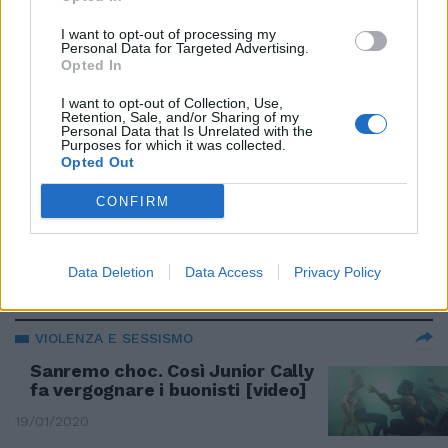
I want to opt-out of processing my
IL RAPPER ANTI-SALVINI
Personal Data for Targeted Advertising.
Opted In
Caos Sanremo, Foa chiede la
testa di Junior Cally
I want to opt-out of Collection, Use,
Retention, Sale, and/or Sharing of my
19/01/2020
Personal Data that Is Unrelated with the
Purposes for which it was collected.
Opted Out
FESTIVAL E POLEMICHE
CONFIRM
Amadeus, la ministra chiede un
passo indietro: conduca una
donna
Data Deletion
Data Access
Privacy Policy
19/01/2020
VIOLENZA E SESSISMO
Sanremo choc. Così Junior Cally
fa vergognare i buonisti [video]
19/01/2020