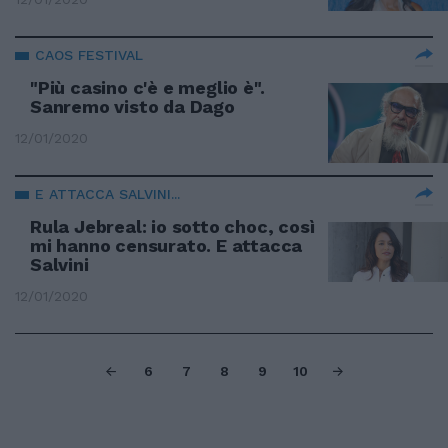
CAOS FESTIVAL
"Più casino c'è e meglio è".
Sanremo visto da Dago
12/01/2020
E ATTACCA SALVINI...
Rula Jebreal: io sotto choc, così
mi hanno censurato. E attacca
Salvini
12/01/2020
6
7
8
9
10