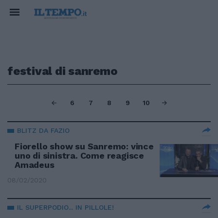
festival di sanremo
6
7
8
9
10
BLITZ DA FAZIO
Fiorello show su Sanremo: vince
uno di sinistra. Come reagisce
Amadeus
08/02/2020
IL SUPERPODIO... IN PILLOLE!