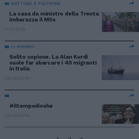
MATTONE E POLTRONE
La casa da ministro della Trenta
imbarazza il M5s
17/11/2019
CI RISIAMO
Solito copione. La Alan Kurdi
vuole far sbarcare i 40 migranti
in Italia
04/08/2019
#iltempodioshø
02/06/2019
1
2