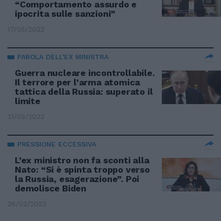
“Comportamento assurdo e
ipocrita sulle sanzioni”
17/05/2022
PAROLA DELL’EX MINISTRA
Guerra nucleare incontrollabile.
Il terrore per l’arma atomica
tattica della Russia: superato il
limite
31/03/2022
PRESSIONE ECCESSIVA
L’ex ministro non fa sconti alla
Nato: “Si è spinta troppo verso
la Russia, esagerazione”. Poi
demolisce Biden
26/02/2022