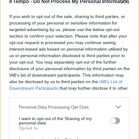
Il Tempo -
Do Not Process My Personal Information
01/09/2021
If you wish to opt-out of the sale, sharing to third parties, or
GRILLINI ADDIO
processing of your personal or sensitive information for
targeted advertising by us, please use the below opt-out
Non c'è più trasparenza, la
Trenta sbatte la porta e lascia il
section to confirm your selection. Please note that after your
M5s
opt-out request is processed you may continue seeing
interest-based ads based on personal information utilized by
02/06/2021
us or personal information disclosed to third parties prior to
your opt-out. You may separately opt-out of the further
disclosure of your personal information by third parties on the
DOPO IL CASO TRENTA
IAB’s list of downstream participants. This information may
Inchiesta sulle case della Difesa:
also be disclosed by us to third parties on the
IAB’s List of
3.600 occupate senza diritto
Downstream Participants
that may further disclose it to other
third parties.
19/01/2020
Personal Data Processing Opt Outs
POLEMICA SENZA FINE
I want to opt-out of the Sharing of my
Elisabetta Trenta, dopo la casa
personal data.
bufera sul cane. Meloni:
Opted In
"Scortato dai militari"