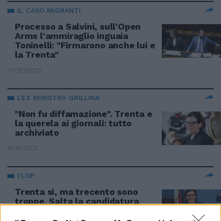
IL CASO MIGRANTI
Processo a Salvini, sull'Open
Arms l'ammiraglio inguaia
Toninelli: "Firmarono anche lui e
la Trenta"
17/12/2021
L'EX MINISTRA GRILLINA
"Non fu diffamazione". Trenta e
la querela ai giornali: tutto
archiviato
11/11/2021
FLOP
Trenta sì, ma trecento sono
troppe. Salta la candidatura
dell'ex ministro M5s