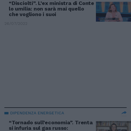
“Disciolti”. L’ex ministra di Conte
lo umilia: non sarà mai quello
che vogliono i suoi
26/07/2022
DIPENDENZA ENERGETICA
“Tornado sull’economia”. Trenta
si infuria sul gas russo: