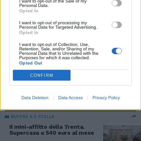
I want to opt-out of the Sale of my
24/11/2019
Personal Data.
Opted In
I want to opt-out of processing my
IMBARAZZO M5S
Personal Data for Targeted Advertising.
Quanto pagava davvero la
Opted In
Trenta per la casa. Nuova tegola
sulla grillina
I want to opt-out of Collection, Use,
Retention, Sale, and/or Sharing of my
Personal Data that Is Unrelated with the
24/11/2019
Purposes for which it was collected.
Opted Out
L'ALLOGGIO DA MINISTRO
CONFIRM
La Procura militare indaga sulla
casa della Trenta
Data Deletion
Data Access
Privacy Policy
24/11/2019
BUFERA A 5 STELLE
Il mini-affitto della Trenta.
Supercasa a 540 euro al mese