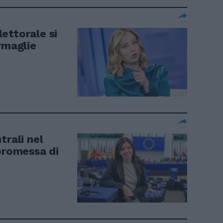
ettorale si
rmaglie
trali nel
promessa di