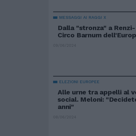
MESSAGGI AI RAGGI X
Dalla "stronza" a Renzi-
Circo Barnum dell'Euro
09/06/2024
ELEZIONI EUROPEE
Alle urne tra appelli al v
social. Meloni: "Decidet
anni"
08/06/2024