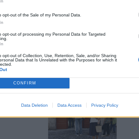
In
o opt-out of the Sale of my Personal Data.
In
to opt-out of processing my Personal Data for Targeted
 la maratona
ing.
| VIDEO
In
o opt-out of Collection, Use, Retention, Sale, and/or Sharing
ersonal Data that Is Unrelated with the Purposes for which it
lected.
Out
CONFIRM
2 affluenza al
Data Deletion
Data Access
Privacy Policy