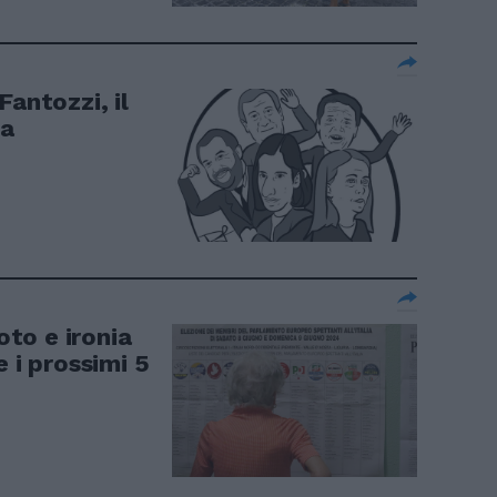
Fantozzi, il
pa
oto e ironia
e i prossimi 5