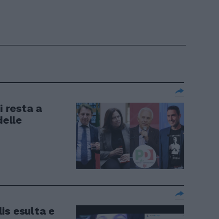
i resta a
delle
lis esulta e