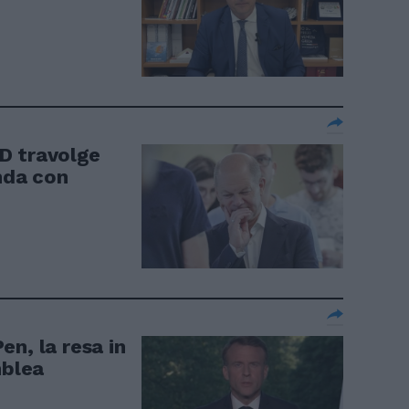
D travolge
nda con
n, la resa in
mblea