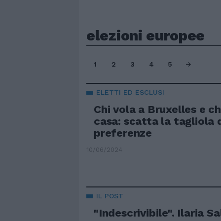
elezioni europee
1
2
3
4
5
ELETTI ED ESCLUSI
Chi vola a Bruxelles e ch
casa: scatta la tagliola 
preferenze
10/06/2024
IL POST
"Indescrivibile". Ilaria Sa