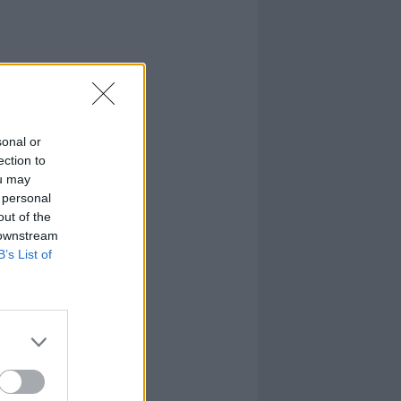
sonal or
ection to
ou may
 personal
out of the
 downstream
B’s List of