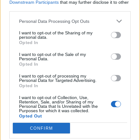
Downstream Participants
that may further disclose it to other
04/04/2009
third parties.
Personal Data Processing Opt Outs
I Consorzi Fidi dovranno essere
I want to opt-out of the Sharing of my
unitari in tutte le regioni.
personal data.
Opted In
23/03/2007
I want to opt-out of the Sale of my
Personal Data.
Opted In
Sandro Bondi I condottieri
I want to opt-out of processing my
politici del futuro, scriveva Edith
Personal Data for Targeted Advertising.
Stein, dovranno avere una forte
Opted In
componente ...
I want to opt-out of Collection, Use,
Retention, Sale, and/or Sharing of my
02/01/2007
Personal Data that Is Unrelated with the
Purposes for which it was collected.
Opted Out
CONFIRM
Ora i rossoneri dovranno tornare
sul mercato: primo obiettivo