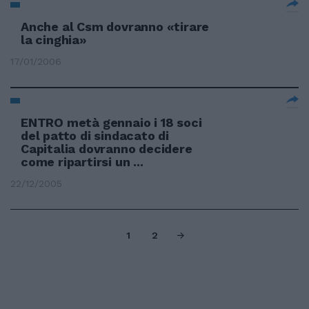
Anche al Csm dovranno «tirare
la cinghia»
17/01/2006
ENTRO metà gennaio i 18 soci
del patto di sindacato di
Capitalia dovranno decidere
come ripartirsi un ...
22/12/2005
1
2