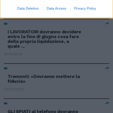
Iaquinta
Data Deletion
Data Access
Privacy Policy
21/12/2006
I LAVORATORI dovranno decidere
entro la fine di giugno cosa fare
della propria liquidazione, a
quale ...
19/10/2006
Tremonti: «Dovranno mettere la
fiducia»
04/10/2006
GLI SPIATI al telefono dovranno