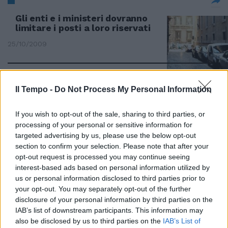
Gli enti e i ministeri dovranno
limitare i posti a loro riservati
25/10/2009
dall'inviato SANTA MARGHERITA
Il Tempo -
Do Not Process My Personal Information
LIGURE «I prossimi cento giorni
di governo dovranno essere
If you wish to opt-out of the sale, sharing to third parties, or
quelli della concretezza, degli
processing of your personal or sensitive information for
interventi, delle riforme
targeted advertising by us, please use the below opt-out
strutturali».
section to confirm your selection. Please note that after your
14/06/2009
opt-out request is processed you may continue seeing
interest-based ads based on personal information utilized by
us or personal information disclosed to third parties prior to
your opt-out. You may separately opt-out of the further
«Ospedali come hotel Anche
disclosure of your personal information by third parties on the
loro dovranno avere voti e
IAB’s list of downstream participants. This information may
stelle»
also be disclosed by us to third parties on the
IAB’s List of