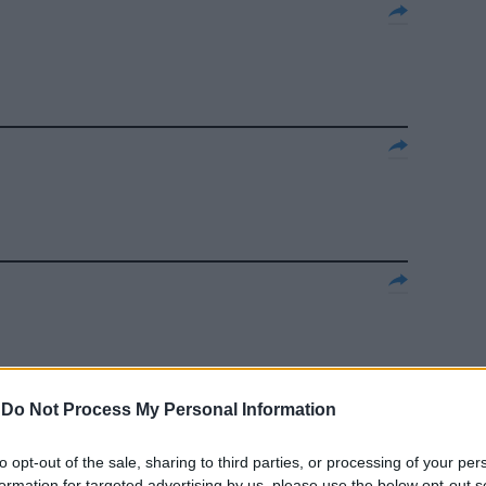
-
Do Not Process My Personal Information
ONDO», il
to opt-out of the sale, sharing to third parties, or processing of your per
e che ha vinto
formation for targeted advertising by us, please use the below opt-out s