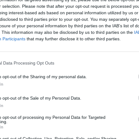
zia, ...
r selection. Please note that after your opt-out request is processed y
eing interest-based ads based on personal information utilized by us or
disclosed to third parties prior to your opt-out. You may separately opt-
losure of your personal information by third parties on the IAB’s list of
. This information may also be disclosed by us to third parties on the
IA
Participants
that may further disclose it to other third parties.
'argento
o che è stato
a in ...
l Data Processing Opt Outs
o opt-out of the Sharing of my personal data.
In
nfo di Michele
o opt-out of the Sale of my Personal Data.
In
to opt-out of processing my Personal Data for Targeted
ing.
In
o opt-out of Collection, Use, Retention, Sale, and/or Sharing