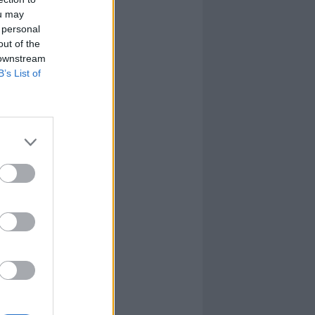
ou may
 personal
out of the
 downstream
B’s List of