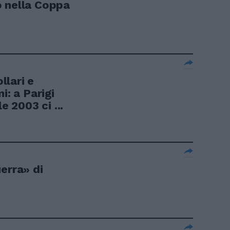
o nella Coppa
lari e
i: a Parigi
e 2003 ci ...
erra» di