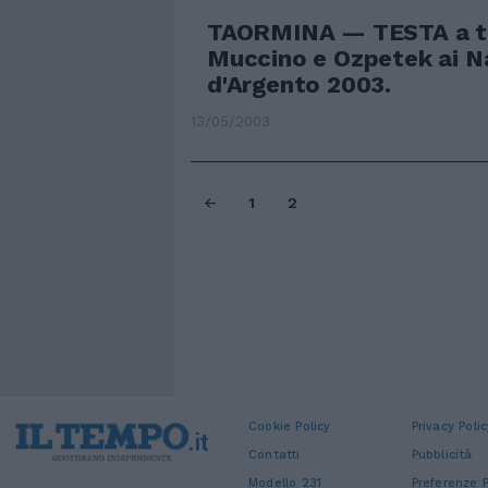
TAORMINA — TESTA a te
Muccino e Ozpetek ai Na
d'Argento 2003.
13/05/2003
1
2
Cookie Policy
Privacy Polic
Contatti
Pubblicità
Modello 231
Preferenze P