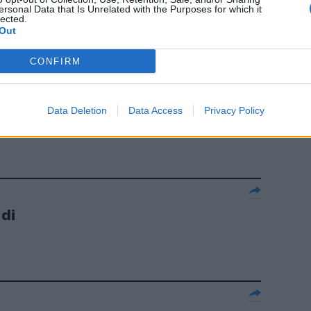
 d'argento nel
ersonal Data that Is Unrelated with the Purposes for which it
lected.
Out
CONFIRM
iatto
Data Deletion
Data Access
Privacy Policy
di