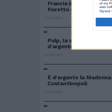
Francia in trionfo Italia
of my P
was col
fioretto a squadre
Opted 
15/10/2005
Pulp, la violenza su un p
d'argento
04/05/2005
È d'argento la Madonna 
Costantinopoli
23/12/2004