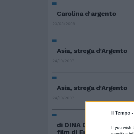
Carolina d'argento
20/03/2008
Asia, strega d'Argento
24/10/2007
Asia, strega d'Argento
24/10/2007
Il Tempo 
di DINA D'ISA «NUOVOM
If you wish 
film di Emanuele Criales
sensitive in