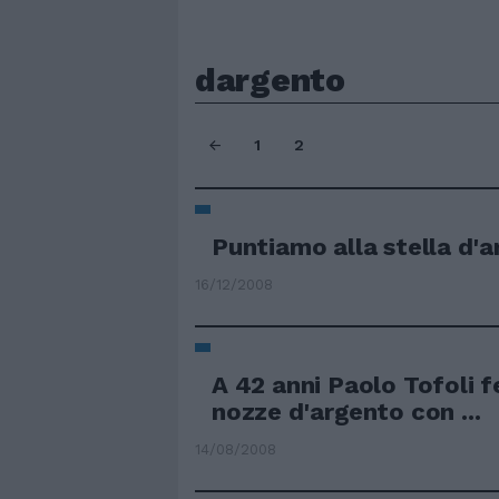
dargento
1
2
Puntiamo alla stella d'
16/12/2008
A 42 anni Paolo Tofoli f
nozze d'argento con ...
14/08/2008