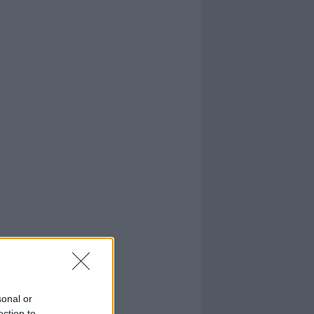
sonal or
ection to