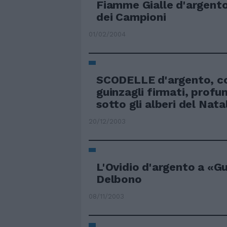
Fiamme Gialle d'argent
dei Campioni
01/02/2004
SCODELLE d'argento, col
guinzagli firmati, profum
sotto gli alberi del Natal
20/12/2003
L'Ovidio d'argento a «Gu
Delbono
08/11/2003