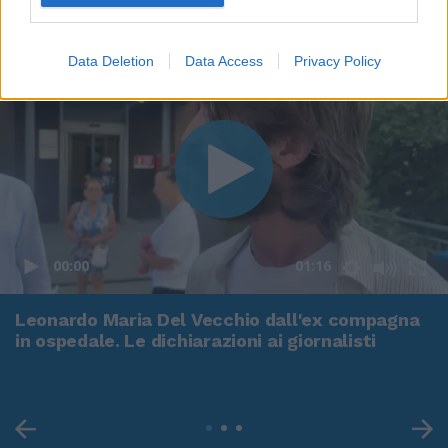
Data Deletion
Data Access
Privacy Policy
00:00
01:16
Leonardo Maria Del Vecchio dall'ex compagna
in ospedale. Le dichiarazioni ai giornalisti