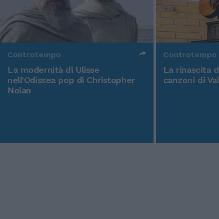
Controtempo
Controtempo
La modernità di Ulisse
La rinascita 
nell'Odissea pop di Christopher
canzoni di Va
Nolan