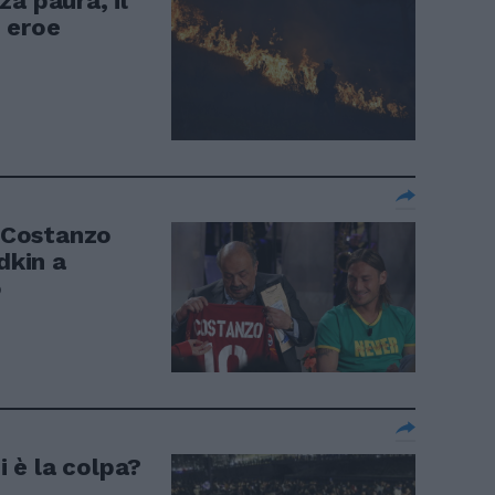
a paura, il
 eroe
o Costanzo
dkin a
o
i è la colpa?