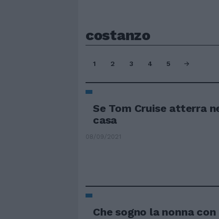
costanzo
1
2
3
4
5
Se Tom Cruise atterra ne
casa
08/09/2021
Che sogno la nonna con 