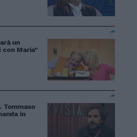
sarà un
i con Maria"
.". Tommaso
 manda in