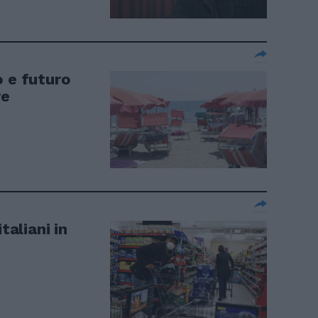
o e futuro
re
taliani in