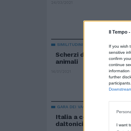
24/03/2021
Il Tempo 
SIMILITUDINI
If you wish 
sensitive in
Scherzi della natura anc
confirm you
animali
continue se
information 
14/01/2021
further disc
participants
Downstream 
GARA DEI VACCINI
Persona
Italia a colori senza pen
daltonici
I want t