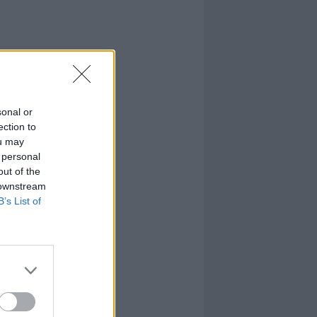
sonal or
ection to
ou may
 personal
out of the
 downstream
B’s List of