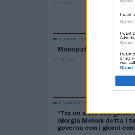
Opted 
11/01/2021
I want t
Opted 
I want 
Advertis
PERICOLI IN CITTÀ
Opted 
Monopattini elettrici c
I want t
of my P
24/06/2020
was col
Opted 
AGGUERRITISSIMA
"Tra un anno alla guida de
Giorgia Meloni detta i t
governo con i giorni con