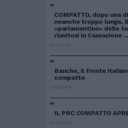
COMPATTO, dopo una di
neanche troppo lunga, i
«parlamentino» delle t
riunitosi in Cassazione ..
13/05/2006
Banche, il fronte italia
compatto
28/05/2005
IL PRC COMPATTO APRE
29/06/2003