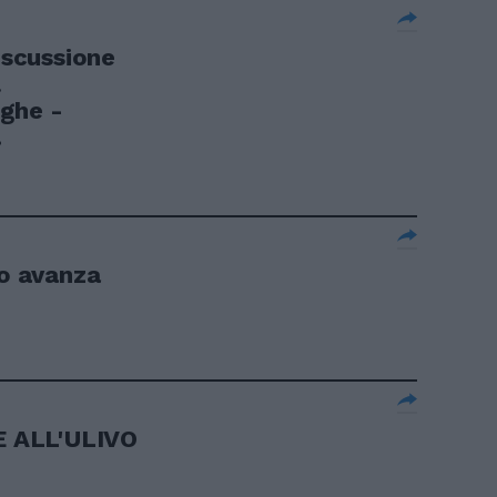
scussione
l
oghe -
.
no avanza
 ALL'ULIVO