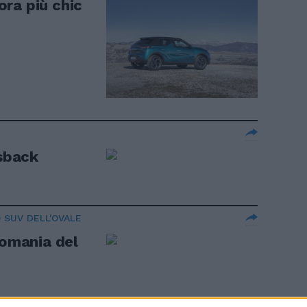
ra più chic
ssback
 SUV DELL'OVALE
Romania del