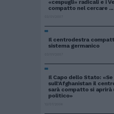
«cespugli» radicali e i Ve
compatto nel cercare ...
03/01/2007
Il centrodestra compatt
sistema germanico
03/01/2007
Il Capo dello Stato: «Se
sull'Afghanistan il centr
sarà compatto si aprirà
politico»
13/07/2006