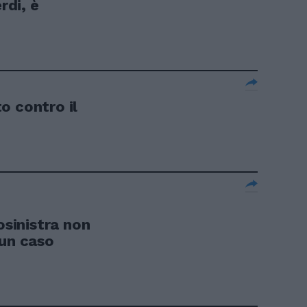
rdi, è
o contro il
osinistra non
 un caso