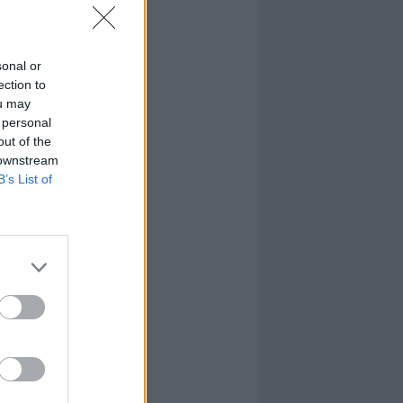
sonal or
ection to
ou may
 personal
out of the
 downstream
B’s List of