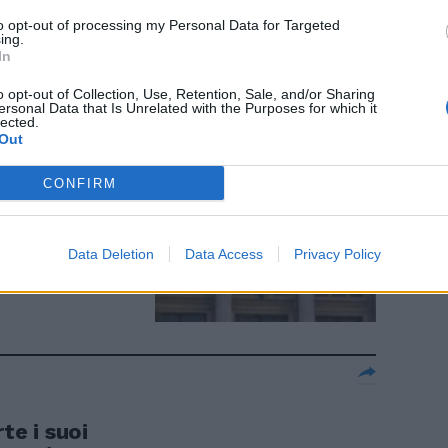
to opt-out of processing my Personal Data for Targeted
ing.
In
o opt-out of Collection, Use, Retention, Sale, and/or Sharing
ersonal Data that Is Unrelated with the Purposes for which it
lected.
riva compatto
Out
lla
CONFIRM
Data Deletion
Data Access
Privacy Policy
e i suoi