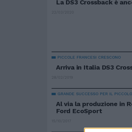
La DS3 Crossback è anco
22/03/2020
PICCOLE FRANCESI CRESCONO
Arriva in Italia DS3 Cro
28/02/2019
GRANDE SUCCESSO PER IL PICCOLO
Al via la produzione in 
Ford EcoSport
15/10/2017