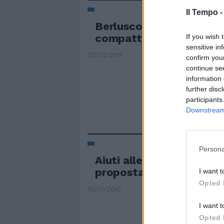
Il Tempo 
Berlusconi: il partito è s
compatto
If you wish 
sensitive in
03/07/2011
confirm you
continue se
information 
further disc
participants
Downstream 
Persona
Aiuti alle famiglie, ok de
proposta di Alemanno
I want t
Opted 
10/01/2010
I want t
Opted 