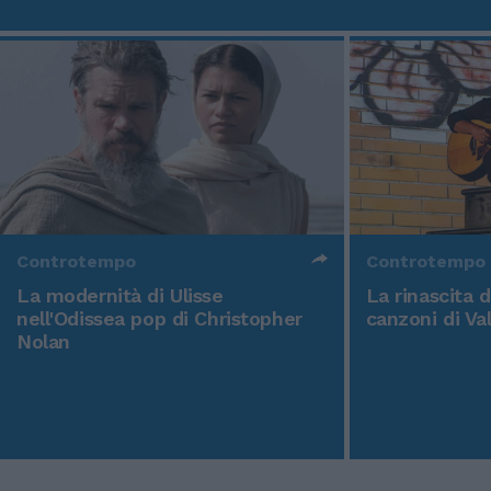
Controtempo
Controtempo
La modernità di Ulisse
La rinascita 
nell'Odissea pop di Christopher
canzoni di Va
Nolan