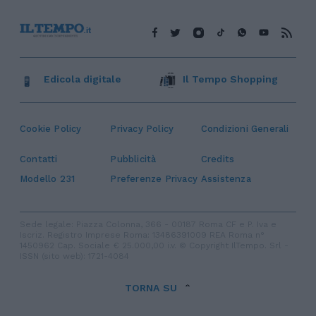
Edicola digitale
Il Tempo Shopping
Cookie Policy
Privacy Policy
Condizioni Generali
Contatti
Pubblicità
Credits
Modello 231
Preferenze Privacy
Assistenza
Sede legale: Piazza Colonna, 366 - 00187 Roma CF e P. Iva e
Iscriz. Registro Imprese Roma: 13486391009 REA Roma n°
1450962 Cap. Sociale € 25.000,00 i.v. © Copyright IlTempo. Srl -
ISSN (sito web): 1721-4084
TORNA SU