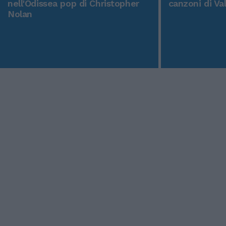
nell'Odissea pop di Christopher
canzoni di Va
Nolan