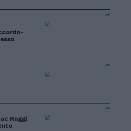
accordo-
desso
tac Raggi
ento