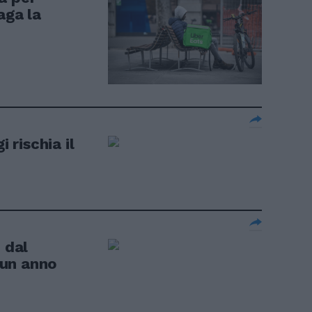
aga la
i rischia il
 dal
 un anno