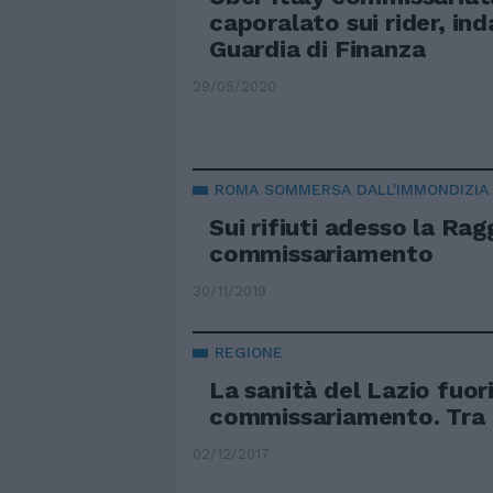
caporalato sui rider, ind
Guardia di Finanza
29/05/2020
ROMA SOMMERSA DALL'IMMONDIZIA
Sui rifiuti adesso la Ragg
commissariamento
30/11/2019
REGIONE
La sanità del Lazio fuori
commissariamento. Tra
02/12/2017