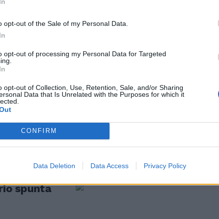
In
candidata a
o opt-out of the Sale of my Personal Data.
In
to opt-out of processing my Personal Data for Targeted
ing.
In
o opt-out of Collection, Use, Retention, Sale, and/or Sharing
ersonal Data that Is Unrelated with the Purposes for which it
missari
lected.
. In arrivo
Out
ilioni
CONFIRM
Data Deletion
Data Access
Privacy Policy
ario spunta