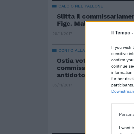
CALCIO NEL PALLONE
Slitta il commissariame
Figc. Malagò aspetta la
Il Tempo 
26/11/2017
If you wish 
CONTO ALLA ROVESCIA NEL X MUNI
sensitive in
Ostia vota dopo il
confirm you
continue se
commissariamento. Ragg
information 
antidoto a Mafia Capita
further disc
participants
05/11/2017
Downstream 
Persona
I want t