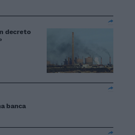
Un decreto
»
na banca