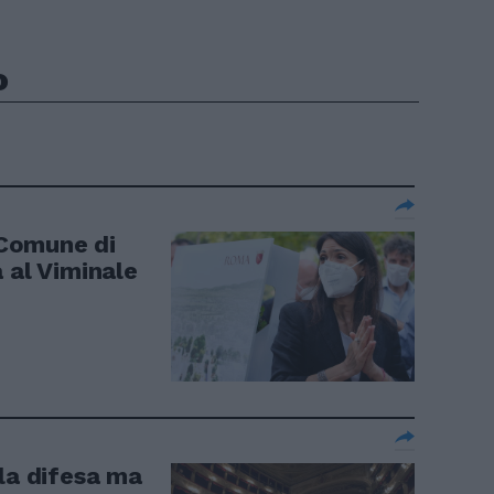
o
Comune di
 al Viminale
la difesa ma