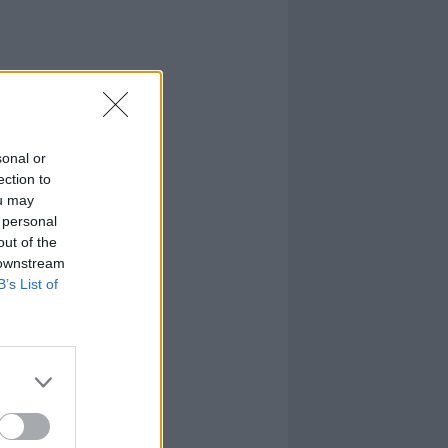
sonal or
ection to
ou may
 personal
out of the
 downstream
B’s List of