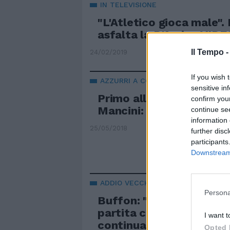
IN TELEVISIONE
"L'Atletico gioca male".
asfalta la D'Amico VIDE
Il Tempo 
24/02/2019
If you wish 
AZZURRI A COVERCIANO
sensitive in
Primo allenamento per l'
confirm you
Mancini: "Buffon? Vuole
continue se
information 
25/05/2018
further disc
participants
Downstream 
ADDIO VECCHIA SIGNORA
Persona
Buffon: "Sabato la mia 
partita con la Juve. Poi
I want t
continuare"
Opted 