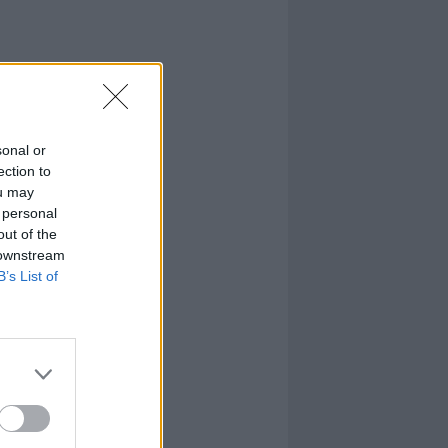
sonal or
ection to
ou may
 personal
out of the
 downstream
B’s List of