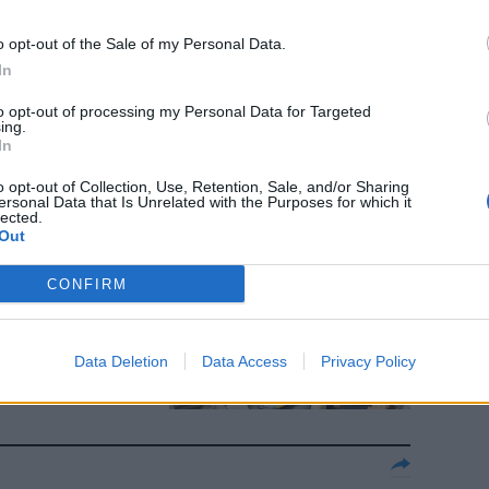
o opt-out of the Sale of my Personal Data.
In
to opt-out of processing my Personal Data for Targeted
dio di Buffon
ing.
In
o opt-out of Collection, Use, Retention, Sale, and/or Sharing
ersonal Data that Is Unrelated with the Purposes for which it
lected.
Out
ni a scuola
CONFIRM
Data Deletion
Data Access
Privacy Policy