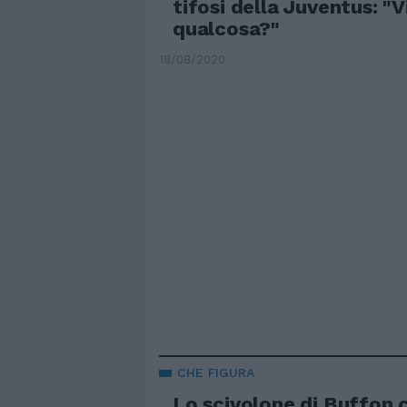
tifosi della Juventus: "V
qualcosa?"
18/08/2020
CHE FIGURA
Lo scivolone di Buffon c