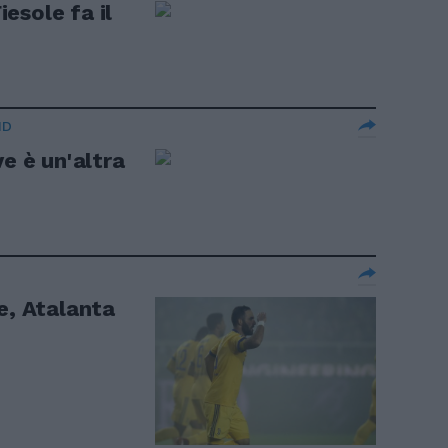
iesole fa il
ID
ve è un'altra
e, Atalanta