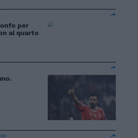
L
ionfo per
on al quarto
nno.
OOK