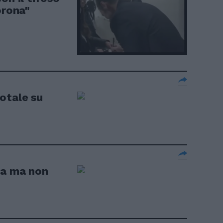
orona"
otale su
na ma non