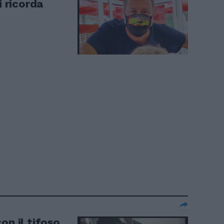
i ricorda
on il tifoso