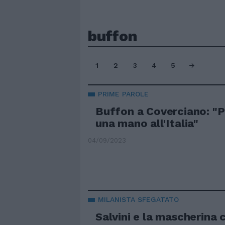
buffon
1
2
3
4
5
PRIME PAROLE
Buffon a Coverciano: "P
una mano all'Italia"
04/09/2023
MILANISTA SFEGATATO
Salvini e la mascherina 