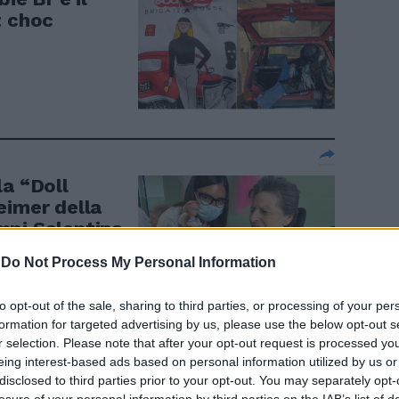
t choc
la “Doll
eimer della
mpi Salentina
-
Do Not Process My Personal Information
to opt-out of the sale, sharing to third parties, or processing of your per
formation for targeted advertising by us, please use the below opt-out s
r selection. Please note that after your opt-out request is processed y
versione trans
eing interest-based ads based on personal information utilized by us or
disclosed to third parties prior to your opt-out. You may separately opt-
losure of your personal information by third parties on the IAB’s list of