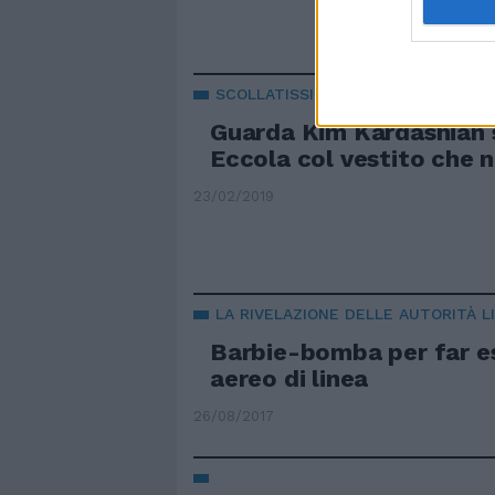
SCOLLATISSIMA
Guarda Kim Kardashian 
Eccola col vestito che n
23/02/2019
LA RIVELAZIONE DELLE AUTORITÀ L
Barbie-bomba per far e
aereo di linea
26/08/2017