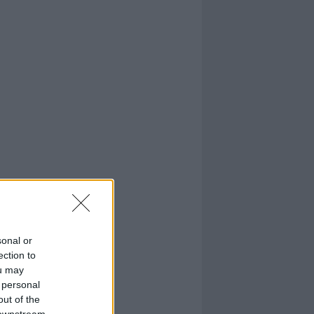
sonal or
ection to
ou may
 personal
out of the
 downstream