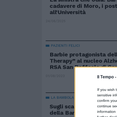
cadavere di Moro, i pos
all'Università
24/06/2025
PAZIENTI FELICI
Barbie protagonista del
Therapy” al nucleo Alzh
RSA San Raffaele di Ca
01/08/2023
Il Tempo 
If you wish 
sensitive in
LA BAMBOLA
confirm you
Sugli scaffali arriva la 
continue se
information 
della Barbie
further disc