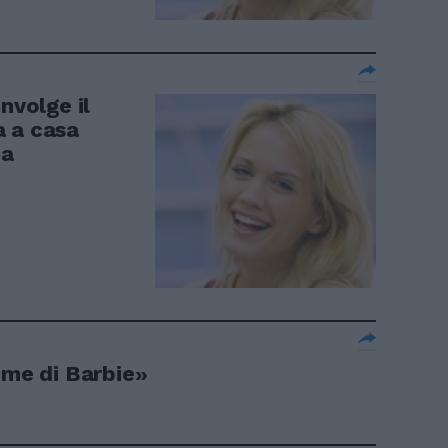
nvolge il
a a casa
ca
ome di Barbie»