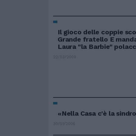
Il gioco delle coppie sco
Grande fratello E mand
Laura "la Barbie" polac
22/03/2009
«Nella Casa c'è la sindr
30/01/2006