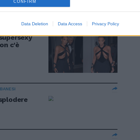
CONFIRM
Data Deletion
Data Access
Privacy Policy
supersexy
on c'è
IBANESI
splodere