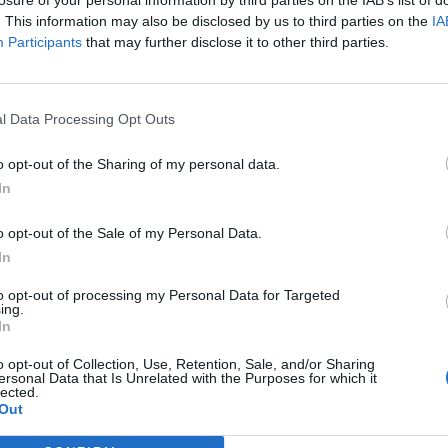
. This information may also be disclosed by us to third parties on the
IA
Participants
that may further disclose it to other third parties.
l Data Processing Opt Outs
o opt-out of the Sharing of my personal data.
astica" ma
In
o opt-out of the Sale of my Personal Data.
In
to opt-out of processing my Personal Data for Targeted
ing.
In
o opt-out of Collection, Use, Retention, Sale, and/or Sharing
cciano di
ersonal Data that Is Unrelated with the Purposes for which it
 di click
lected.
Out