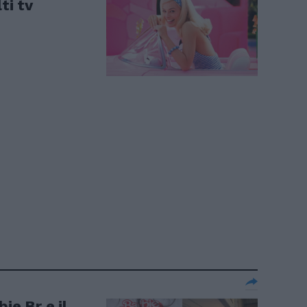
ti tv
ie Br e il