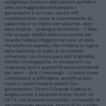
vertiginose, trucco e abiti sempre perfetti e
seno da maggiorata «influenzano i
giovanissimi e non solo: anche miti
contemporanei come le supermodelle da
passerella vi si rifanno per sedurre». «Non
deve stupire - prosegue Sorrentino - il fatto
che la quasi totalità delle concorrenti del
Grande Fratello sfoggino non solo un look,
ma anche un aspetto, che richiama la regina
delle bambole. Si tratta di un modello
universale: con buona pace dell'originalità,
trionfa l'omologazione. In un'epoca in cui
magrezza, look e popolarità sono considerati
dei valori - dice il neurologo - il reality show
contribuisce a diffondere, amplificandoli,
nuovi o vecchi modelli estetici fra i
giovanissimi». Contro il Grande Fratello si
scaglia anche il cardinale Ersilio Tonini: «Il
GF? È una illusione incredibile. Un tranello di
istupidimento generale. Tempo fa ho parlato