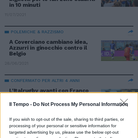
in 10 minuti
11/07/2021
POLEMICHE & RAZZISMO
A Coverciano cambiano idea,
Azzurri in ginocchio contro il
Belgio
28/06/2021
CONFERMATO PER ALTRI 4 ANNI
L'Italrugby avanti con Franco
Smith
Il Tempo -
Do Not Process My Personal Information
03/06/2020
If you wish to opt-out of the sale, sharing to third parties, or
RICORRENZA
processing of your personal or sensitive information for
targeted advertising by us, please use the below opt-out
Mancini: la nazionale italiana