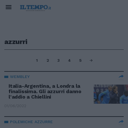
azzurri
1
2
3
4
5
WEMBLEY
Italia-Argentina, a Londra la
finalissima. Gli azzurri danno
l'addio a Chiellini
01/06/2022
POLEMICHE AZZURRE