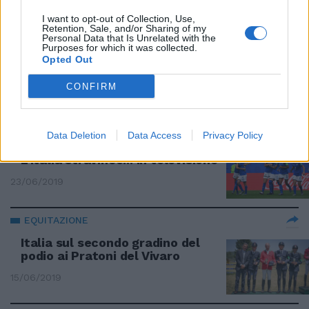
I want to opt-out of Collection, Use,
VISITA
Retention, Sale, and/or Sharing of my
Personal Data that Is Unrelated with the
Purposes for which it was collected.
Festa azzurra con i giovani
Opted Out
malati del Bambino Gesù
13/10/2019
CONFIRM
ASCOLTI BOOM
Data Deletion
Data Access
Privacy Policy
Ragazze Mondiali e Under 21
L'Italia stravince... in televisione
23/06/2019
EQUITAZIONE
Italia sul secondo gradino del
podio ai Pratoni del Vivaro
15/06/2019