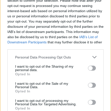
simbolo del Paese che si rialza
section to confirm your selection. Please note that after your
opt-out request is processed you may continue seeing
17/05/2020
interest-based ads based on personal information utilized by
us or personal information disclosed to third parties prior to
your opt-out. You may separately opt-out of the further
GOLEADA DELLA NAZIONALE
disclosure of your personal information by third parties on the
Valanga azzurra: Armenia
IAB’s list of downstream participants. This information may
travolta 9-1
also be disclosed by us to third parties on the
IAB’s List of
Downstream Participants
that may further disclose it to other
24/11/2019
third parties.
Personal Data Processing Opt Outs
#iltempodioshø
I want to opt-out of the Sharing of my
personal data.
20/10/2019
Opted In
I want to opt-out of the Sale of my
DOMANI IN LIECHTENSTEIN
Personal Data.
Opted In
Mancini lancia la giovane Italia di
Zaniolo
I want to opt-out of processing my
Personal Data for Targeted Advertising.
20/10/2019
Opted In