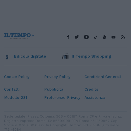
Edicola digitale
Il Tempo Shopping
Cookie Policy
Privacy Policy
Condizioni Generali
Contatti
Pubblicità
Credits
Modello 231
Preferenze Privacy
Assistenza
Sede legale: Piazza Colonna, 366 - 00187 Roma CF e P. Iva e Iscriz.
Registro Imprese Roma: 13486391009 REA Roma n° 1450962 Cap.
Sociale € 25.000,00 i.v. © Copyright IlTempo. Srl - ISSN (sito web):
1721-4084